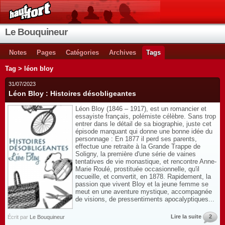
Le Bouquineur
Notes
Pages
Catégories
Archives
Tags
Tag > léon bloy
31/07/2023
Léon Bloy : Histoires désobligeantes
Léon Bloy (1846 – 1917), est un romancier et
essayiste français, polémiste célèbre. Sans trop
entrer dans le détail de sa biographie, juste cet
épisode marquant qui donne une bonne idée du
personnage : En 1877 il perd ses parents,
effectue une retraite à la Grande Trappe de
Soligny, la première d'une série de vaines
tentatives de vie monastique, et rencontre Anne-
Marie Roulé, prostituée occasionnelle, qu'il
recueille, et convertit, en 1878. Rapidement, la
passion que vivent Bloy et la jeune femme se
meut en une aventure mystique, accompagnée
de visions, de pressentiments apocalyptiques...
Lire la suite
2
Écrit par
Le Bouquineur