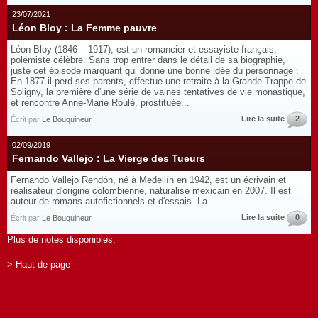
23/07/2021
Léon Bloy : La Femme pauvre
Léon Bloy (1846 – 1917), est un romancier et essayiste français,
polémiste célèbre. Sans trop entrer dans le détail de sa biographie,
juste cet épisode marquant qui donne une bonne idée du personnage :
En 1877 il perd ses parents, effectue une retraite à la Grande Trappe de
Soligny, la première d'une série de vaines tentatives de vie monastique,
et rencontre Anne-Marie Roulé, prostituée...
Lire la suite
2
Écrit par
Le Bouquineur
02/09/2019
Fernando Vallejo : La Vierge des Tueurs
Fernando Vallejo Rendón, né à Medellín en 1942, est un écrivain et
réalisateur d'origine colombienne, naturalisé mexicain en 2007. Il est
auteur de romans autofictionnels et d'essais. La...
Lire la suite
0
Écrit par
Le Bouquineur
Plus de notes disponibles.
> Haut de page