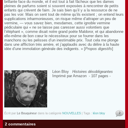
brillante face du monde, et il est tout à fait fâcheux que les dames
pleines de parfums soient si souvent exposées à rencontrer de petits
enfants qui crèvent de faim. Je sais bien qu’il y a la ressource de ne
pas les voir. Mais on sent tout de même qu’ils existent ; on entend leurs
supplications inharmonieuses, on risque même d’attraper un peu de
vermine, — vous savez bien, mesdames, cette ignoble vermine
pédiculaire qui « ne se laisse pas caresser aussi volontiers que
l’éléphant », comme disait notre grand poète Maldoror, et qui abandonne
elle-même de bon cœur le nécessiteux pour se fourrer dans les
manchons ou les pelisses d’un inestimable prix. Tout cela me plonge
dans une affliction très amère, et j’applaudis avec du délire à la haute
idée d’une immolation générale des indigents. » [
Propos digestifs
]
Léon Bloy
Histoires désobligeantes
Imprimé par Amazon - 107 pages -
2
Écrit par
Le Bouquineur
dans la catégorie
NOUVELLES
| Tags :
léon bloy
2 commentaires