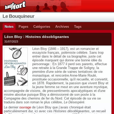
Le Bouquineur
Notes
Pages
Catégories
Archives
Tags
Léon Bloy : Histoires désobligeantes
31/07/2023
Léon Bloy (1846 – 1917), est un romancier et
essayiste français, polémiste célèbre. Sans trop
entrer dans le détail de sa biographie, juste cet
épisode marquant qui donne une bonne idée du
personnage : En 1877 il perd ses parents, effectue
une retraite à la Grande Trappe de Soligny, la
première d'une série de vaines tentatives de vie
monastique, et rencontre Anne-Marie Roulé,
prostituée occasionnelle, qu'il recueille, et convertit,
en 1878. Rapidement, la passion que vivent Bloy et
la jeune femme se meut en une aventure mystique,
accompagnée de visions, de pressentiments apocalyptiques et d'une
misère absolue puisque Bloy a démissionné de son poste à la
Compagnie des chemins de fer du Nord. Cet épisode de sa vie se
traduira dans son roman le plus célèbre,
Le Désespéré
.
Le dernier
ouvrage
de Léon Bloy que j’avais chroniqué était
particulièrement dur, ici avec ces
Histoires désobligeantes
, un recueil