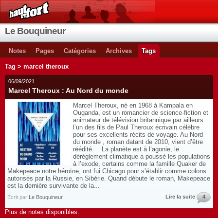
Le Bouquineur
Notes
Pages
Catégories
Archives
Tags
Tag > marcel theroux
06/09/2021
Marcel Theroux : Au Nord du monde
Marcel Theroux, né en 1968 à Kampala en
Ouganda, est un romancier de science-fiction et
animateur de télévision britannique par ailleurs
l’un des fils de Paul Theroux écrivain célèbre
pour ses excellents récits de voyage. Au Nord
du monde , roman datant de 2010, vient d’être
réédité. La planète est à l’agonie, le
dérèglement climatique a poussé les populations
à l’exode, certains comme la famille Quaker de
Makepeace notre héroïne, ont fui Chicago pour s’établir comme colons
autorisés par la Russie, en Sibérie. Quand débute le roman, Makepeace
est la dernière survivante de la...
Lire la suite
4
Écrit par
Le Bouquineur
Plus de notes disponibles.