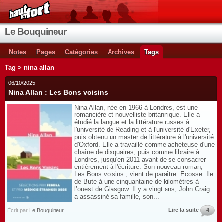
Le Bouquineur
Notes
Pages
Catégories
Archives
Tags
Tag > nina allan
06/10/2025
Nina Allan : Les Bons voisins
Nina Allan, née en 1966 à Londres, est une
romancière et nouvelliste britannique. Elle a
étudié la langue et la littérature russes à
l'université de Reading et à l'université d'Exeter,
puis obtenu un master de littérature à l'université
d'Oxford. Elle a travaillé comme acheteuse d'une
chaîne de disquaires, puis comme libraire à
Londres, jusqu'en 2011 avant de se consacrer
entièrement à l'écriture. Son nouveau roman,
Les Bons voisins , vient de paraître. Ecosse. Ile
de Bute à une cinquantaine de kilomètres à
l’ouest de Glasgow. Il y a vingt ans, John Craig
a assassiné sa famille, son...
Lire la suite
4
Écrit par
Le Bouquineur