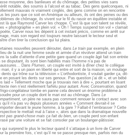
asse moyenne, des banlieues et du chômage, des petites vies sans
térêt notable, des soumis à l’alcool et au tabac. Des gens quelconques, ni
ellement mauvais ni vraiment cinglés, des gens comme on en rencontre
us les jours que ce soit en Amérique ou ailleurs, ils ont des peines ou des
oblèmes de chômage, ils vivent sur le fil du rasoir en équilibre instable et
est là que Raymond Carver les choppe. C’est là que son talent se révèle,
 les « photographie » en plein vol. « Oh ! Temps suspend ton vol » clamait
 poète, Carver nous les dépeint à cet instant précis, comme en arrêt sur
image, mais son regard est toujours neutre laissant le lecteur seul et
ître d’en tirer la conclusion qui lui plaira.
rtaines nouvelles peuvent dérouter, dans
Le train
par exemple, en plein
lieu de la nuit une femme seule et armée d’un révolver attend un train
ns la salle d’attente d’une petite gare quand un couple âgé fait son entrée
 se disputant, ils sont bien habillés mais l’homme n’a pas de
haussures… Dans
Plumes
, un couple est invité à dîner chez le collègue
 mari, il y a un paon en liberté qui entre et sort de la maison, un moulage
 dents qui trône sur la télévision « L’orthodontiste, il voulait garder ça, dit-
le en posant les dents sur ses genoux. Pas question j’ai dit », et un bébé
ès laid « Tellement moche que je trouvais rien à dire », pourtant en lisant
 texte rien n’est réellement farfelu pour autant. Avec
Conservation
, quand
 frigo-congélateur tombe en panne cela devient un énorme problème à
soudre pour un couple dont le mari est au chômage. Dans
Le
mpartiment
, un père ne saura pas comment renouer le contact avec son
ls qu’il n’a pas vu depuis plusieurs années « Comment devrait-il se
mporter devant le jeune homme, à la gare ? Fallait-il l’embrasser ? Cette
rspective le mettait mal à l’aise », alors que dans la dramatique nouvelle
est pas grand-chose mais ça fait du bien
, un couple perd son enfant
rasé par une voiture et se fait consoler par un boulanger-pâtissier.
 qui surprend le plus le lecteur quand il s’attaque à un livre de Carver
ur la première fois, c’est qu’il ne se passe presque rien, parfois rien du