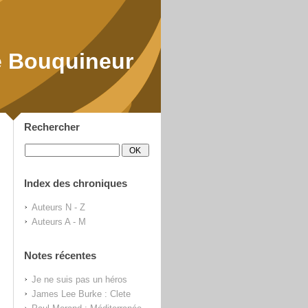
 Bouquineur
Rechercher
Index des chroniques
Auteurs N - Z
Auteurs A - M
Notes récentes
Je ne suis pas un héros
James Lee Burke : Clete