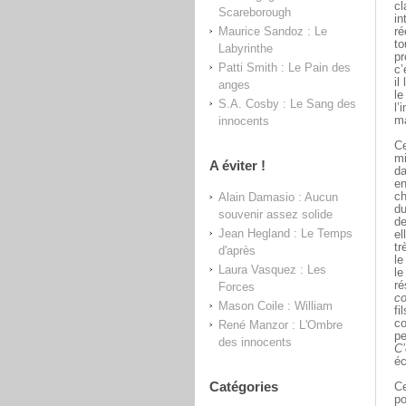
cl
Scareborough
in
Maurice Sandoz : Le
ré
to
Labyrinthe
pr
Patti Smith : Le Pain des
c’
il
anges
le
S.A. Cosby : Le Sang des
l’
innocents
ma
Ce
mi
A éviter !
da
en
Alain Damasio : Aucun
c
du
souvenir assez solide
de
Jean Hegland : Le Temps
el
tr
d'après
le
Laura Vasquez : Les
le
ré
Forces
co
Mason Coile : William
fi
co
René Manzor : L'Ombre
pe
des innocents
C’
éc
Catégories
Ce
po