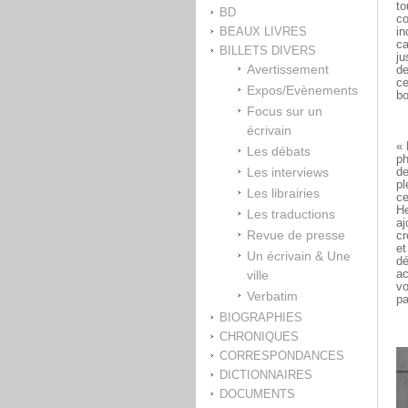
to
BD
co
BEAUX LIVRES
in
ca
BILLETS DIVERS
ju
Avertissement
de
ce
Expos/Evènements
bo
Focus sur un
écrivain
« 
Les débats
ph
Les interviews
de
pl
Les librairies
ce
He
Les traductions
aj
Revue de presse
cr
et
Un écrivain & Une
dé
ville
ac
vo
Verbatim
pa
BIOGRAPHIES
CHRONIQUES
CORRESPONDANCES
DICTIONNAIRES
DOCUMENTS