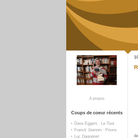
1
R
À propos
Coups de coeur récents
Dave Eggers : Le Tout
Franck Jeannin : Prions
da
Luc Dagognet :