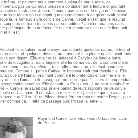
ut même, et pourtant nous sommes subjugués par le texte, ne
mprenant pas ce qui nous pousse à continuer notre lecture et pourtant
capable dela stopper. Jene m’étendrai pas plus sur le style de l’écrivain
r un livre récent nous a apprit que contrairement à ce qu’on avait pensé
sque là, le fameux style concis de Carver, n’était en fait que le résultat
s coupures de texte réalisées par son éditeur ! Je n’entrerai pas dans
tte polémique, de toute façon ce qui est important c’est que le livre soit
n et il l’est.
Pendant l’été, Eileen avait envoyé aux enfants quelques cartes, lettres et
otos d’elle, et quelques dessins au crayon et à la plume qu’elle avait faits
puis son départ. Elle avait aussi adressé à Carlyle une longue lettre
eine de divagations, dans laquelle elle lui demandait de la comprendre en
tte matière –
cette matière
– mais elle affirmait qu’elle était heureuse.
ureuse. Comme si, pensa Carlyle, le bonheur était tout dansla vie. Elle
outait que s’il l’aimait vraiment comme il le prétendait et comme elle le
oyait – elle l’aimait, elle aussi, qu’il ne l’oublie pas ! – alors il comprendrait
 accepteraitla situation. Elle écrivait : « Ce qui est lié ne peut jamais être
lié ». Carlyle ne savait pas si elle parlait de leurs rapports ou de sa vie
tuelle en Californie. Il détestait le mot « lié ». Qu’est-ce que ça avait à
ir avec eux ? Il se dit qu’Eileen devait être en train de perdre l’esprit, pour
rler comme ça. Il relut ce passage puis froissa la lettre ».
Raymond Carver
Les vitamines du bonheur
Livre
de Poche