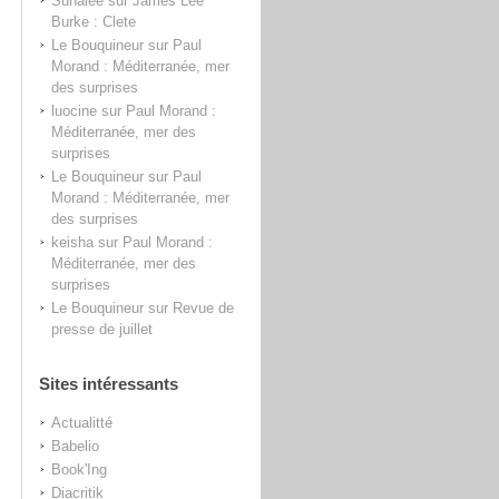
Sunalee
sur
James Lee
Burke : Clete
Le Bouquineur
sur
Paul
Morand : Méditerranée, mer
des surprises
luocine
sur
Paul Morand :
Méditerranée, mer des
surprises
Le Bouquineur
sur
Paul
Morand : Méditerranée, mer
des surprises
keisha
sur
Paul Morand :
Méditerranée, mer des
surprises
Le Bouquineur
sur
Revue de
presse de juillet
Sites intéressants
Actualitté
Babelio
Book'Ing
Diacritik