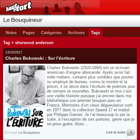
Le Bouquineur
Notes
Pages
Catégories
Archives
Tags
Tag > sherwood anderson
13/10/2017
Charles Bukowski : Sur l’écriture
Charles Bukowski (1920-1994) est un écrivain
américain d’origine allemande. Après avoir fait
mille métiers, certains plus sordides que postier
ou employé de bureau, connu la misère et la
prison, il se lance dans l’écriture de poèmes puis
de romans et nouvelles. Bukowski et moi c’est
une vieille histoire puisque j’ai encore dans ma
bibliothèque son premier bouquin paru en
France, Mémoires d’un vieux dégueulasse sorti
en 1977 dans la collection Speed 17 et traduit
par Philippe Garnier. Je l’ai beaucoup lu par la
suite, à l’exception de ses poésies, genre que je
ne prise guère. Alors...
Lire la suite
4
Écrit par
Le Bouquineur