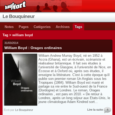
Le Bouquineur
Notes
Pages
Catégories
Archives
Tags
Tag > william boyd
31/03/2014
William Boyd : Orages ordinaires
William Andrew Murray Boyd, né en 1952 à
Accra (Ghana), est un écrivain, scénariste et
réalisateur britannique. Il fait ses études à
l'université de Glasgow, à l'université de Nice, en
Écosse et à Oxford où, après ses études, il
enseigne la littérature. C'est à cette époque qu'il
publie son premier roman Un Anglais sous les
Tropiques (1984). William Boyd est marié et
partage sa vie entre le Sud-ouest de la France
(Dordogne) et Londres. Le roman, Orages
ordinaires , est paru en 2010. « De retour à
Londres, après un long séjour aux Etats-Unis, le
jeune climatologue Adam Kindred sort...
Lire la suite
4
Écrit par
Le Bouquineur