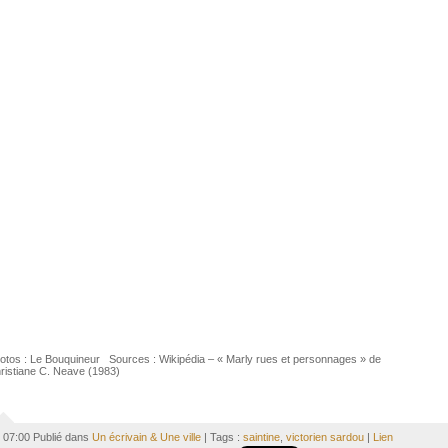
otos : Le Bouquineur Sources : Wikipédia – « Marly rues et personnages » de
ristiane C. Neave (1983)
07:00 Publié dans
Un écrivain & Une ville
| Tags :
saintine
,
victorien sardou
|
Lien