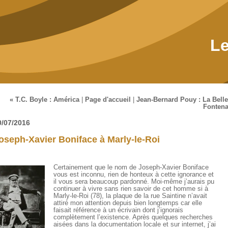
Le
« T.C. Boyle : América
|
Page d'accueil
|
Jean-Bernard Pouy : La Belle
Fontena
0/07/2016
oseph-Xavier Boniface à Marly-le-Roi
Certainement que le nom de Joseph-Xavier Boniface
vous est inconnu, rien de honteux à cette ignorance et
il vous sera beaucoup pardonné. Moi-même j’aurais pu
continuer à vivre sans rien savoir de cet homme si à
Marly-le-Roi (78), la plaque de la rue Saintine n’avait
attiré mon attention depuis bien longtemps car elle
faisait référence à un écrivain dont j’ignorais
complètement l’existence. Après quelques recherches
aisées dans la documentation locale et sur internet, j’ai