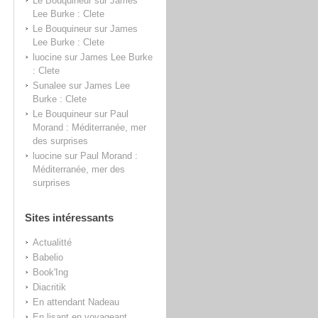
Le Bouquineur
sur
James
Lee Burke : Clete
Le Bouquineur
sur
James
Lee Burke : Clete
luocine
sur
James Lee Burke
: Clete
Sunalee
sur
James Lee
Burke : Clete
Le Bouquineur
sur
Paul
Morand : Méditerranée, mer
des surprises
luocine
sur
Paul Morand :
Méditerranée, mer des
surprises
Sites intéressants
Actualitté
Babelio
Book'Ing
Diacritik
En attendant Nadeau
En lisant en voyageant