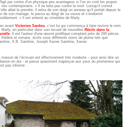
fligé par contre d’un physique peu avantageux si l’on en croit les propos
 ses contemporains. « Il ne lutta pas contre la mort. Lorsqu’il connut
’elle allait le prendre, il retira de son doigt un anneau qu’il portait depuis le
ur de son mariage, le passa au doigt de sa veuve et s’endormit
isiblement. » Il est enterré au cimetière de Marly.
en avant
Victorien Sardou
, c’est lui qui commença à faire revivre le nom
 Marly, en particulier dans son recueil de nouvelles
Récits dans la
urelle
. Il est l'auteur d'une œuvre prolifique comptant près de 200 pièces
 théâtre et romans, écrits sous différents noms de plume tels que
intine, X.B. Saintine, Joseph Xavier Saintine, Xavier.
 maison de l’écrivain est effectivement très modeste – pour ainsi dire un
banon en dur - et passe quasiment inaperçue aux yeux du promeneur qui
est pas informé :