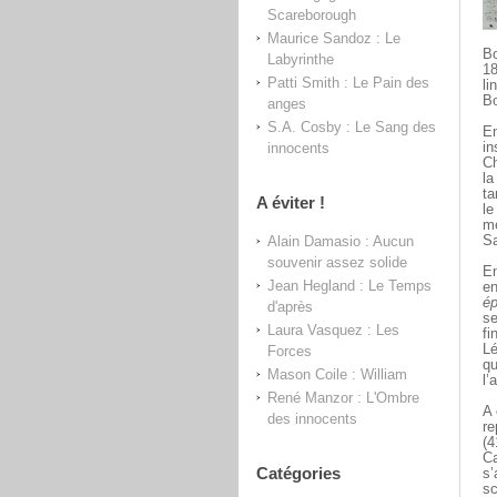
Scareborough
Maurice Sandoz : Le
Bo
Labyrinthe
18
Patti Smith : Le Pain des
li
Bo
anges
S.A. Cosby : Le Sang des
En
innocents
in
Ch
la
ta
A éviter !
le
mé
Alain Damasio : Aucun
Sa
souvenir assez solide
En
Jean Hegland : Le Temps
en
ép
d'après
se
Laura Vasquez : Les
fi
Lé
Forces
qu
Mason Coile : William
l’
René Manzor : L'Ombre
A 
des innocents
re
(4
Ca
Catégories
s’
sc