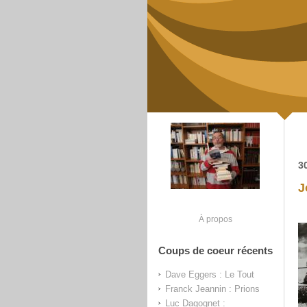
3
J
À propos
Coups de coeur récents
Dave Eggers : Le Tout
Franck Jeannin : Prions
Luc Dagognet :