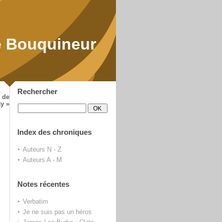
 Bouquineur
Rechercher
 de
y »
Index des chroniques
Auteurs N - Z
Auteurs A - M
Notes récentes
Verbatim
Je ne suis pas un héros