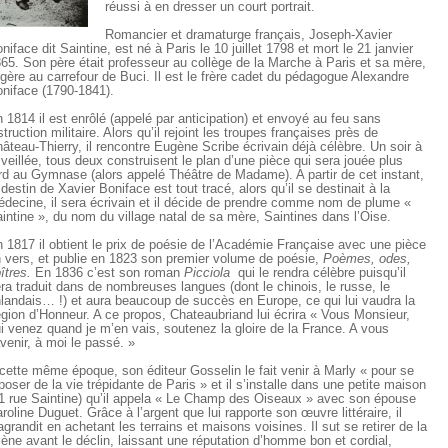
réussi à en dresser un court portrait.
Romancier et dramaturge français, Joseph-Xavier
niface dit Saintine, est né à Paris le 10 juillet 1798 et mort le 21 janvier
65. Son père était professeur au collège de la Marche à Paris et sa mère,
ngère au carrefour de Buci. Il est le frère cadet du pédagogue Alexandre
niface (1790-1841).
 1814 il est enrôlé (appelé par anticipation) et envoyé au feu sans
struction militaire. Alors qu’il rejoint les troupes françaises près de
âteau-Thierry, il rencontre Eugène Scribe écrivain déjà célèbre. Un soir à
 veillée, tous deux construisent le plan d’une pièce qui sera jouée plus
rd au Gymnase (alors appelé Théâtre de Madame). A partir de cet instant,
 destin de Xavier Boniface est tout tracé, alors qu’il se destinait à la
decine, il sera écrivain et il décide de prendre comme nom de plume «
intine », du nom du village natal de sa mère, Saintines dans l’Oise.
 1817 il obtient le prix de poésie de l’Académie Française avec une pièce
 vers, et publie en 1823 son premier volume de poésie,
Poèmes, odes,
îtres.
En 1836 c’est son roman
Picciola
qui le rendra célèbre puisqu’il
ra traduit dans de nombreuses langues (dont le chinois, le russe, le
nlandais… !) et aura beaucoup de succès en Europe, ce qui lui vaudra la
gion d’Honneur. A ce propos, Chateaubriand lui écrira « Vous Monsieur,
i venez quand je m’en vais, soutenez la gloire de la France. A vous
avenir, à moi le passé. »
cette même époque, son éditeur Gosselin le fait venir à Marly « pour se
poser de la vie trépidante de Paris » et il s’installe dans une petite maison
1 rue Saintine) qu’il appela « Le Champ des Oiseaux » avec son épouse
roline Duguet. Grâce à l’argent que lui rapporte son œuvre littéraire, il
agrandit en achetant les terrains et maisons voisines. Il sut se retirer de la
ène avant le déclin, laissant une réputation d’homme bon et cordial,