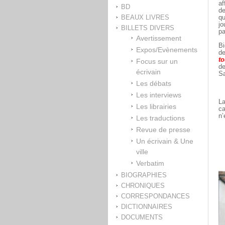
af
BD
de
BEAUX LIVRES
qu
jo
BILLETS DIVERS
pa
Avertissement
Bi
Expos/Evènements
de
to
Focus sur un
de
écrivain
Sa
Les débats
Les interviews
La
Les librairies
ca
n’
Les traductions
Revue de presse
Un écrivain & Une
ville
Verbatim
BIOGRAPHIES
CHRONIQUES
CORRESPONDANCES
DICTIONNAIRES
DOCUMENTS