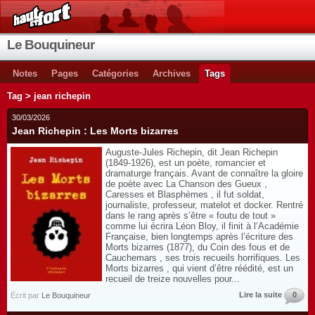
Le Bouquineur
Notes
Pages
Catégories
Archives
Tags
Tag > jean richepin
30/03/2026
Jean Richepin : Les Morts bizarres
Auguste-Jules Richepin, dit Jean Richepin
(1849-1926), est un poète, romancier et
dramaturge français. Avant de connaître la gloire
de poète avec La Chanson des Gueux ,
Caresses et Blasphèmes , il fut soldat,
journaliste, professeur, matelot et docker. Rentré
dans le rang après s’être « foutu de tout »
comme lui écrira Léon Bloy, il finit à l’Académie
Française, bien longtemps après l’écriture des
Morts bizarres (1877), du Coin des fous et de
Cauchemars , ses trois recueils horrifiques. Les
Morts bizarres , qui vient d’être réédité, est un
recueil de treize nouvelles pour...
Lire la suite
0
Écrit par
Le Bouquineur