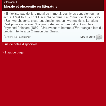
24/02/2024
Morale et obscénité en littérature
« Il n’existe pas de livre moral ou immoral. Les livres sont bien ou mal
écrits. C’est tout. » Ecrit Oscar Wilde dans Le Portrait de Dorian Gray.
« Un livre obscène, c’est tout simplement un livre mal écrit. Le talent
n’est jamais obscène. Ni à plus forte raison immoral. » Complète
Raymond Poincaré (1860-1934) avocat et homme d’Etat français lors du
procès intenté à La Chanson des Gueux...
Lire la suite
7
Écrit par
Le Bouquineur
Plus de notes disponibles.
> Haut de page