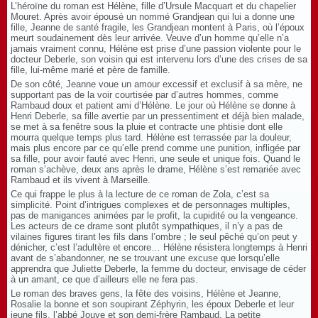
L’héroïne du roman est Hélène, fille d’Ursule Macquart et du chapelier
Mouret. Après avoir épousé un nommé Grandjean qui lui a donne une
fille, Jeanne de santé fragile, les Grandjean montent à Paris, où l’époux
meurt soudainement dès leur arrivée. Veuve d’un homme qu’elle n’a
jamais vraiment connu, Hélène est prise d’une passion violente pour le
docteur Deberle, son voisin qui est intervenu lors d’une des crises de sa
fille, lui-même marié et père de famille.
De son côté, Jeanne voue un amour excessif et exclusif à sa mère, ne
supportant pas de la voir courtisée par d’autres hommes, comme
Rambaud doux et patient ami d’Hélène. Le jour où Hélène se donne à
Henri Deberle, sa fille avertie par un pressentiment et déjà bien malade,
se met à sa fenêtre sous la pluie et contracte une phtisie dont elle
mourra quelque temps plus tard. Hélène est terrassée par la douleur,
mais plus encore par ce qu’elle prend comme une punition, infligée par
sa fille, pour avoir fauté avec Henri, une seule et unique fois. Quand le
roman s’achève, deux ans après le drame, Hélène s’est remariée avec
Rambaud et ils vivent à Marseille.
Ce qui frappe le plus à la lecture de ce roman de Zola, c’est sa
simplicité. Point d’intrigues complexes et de personnages multiples,
pas de manigances animées par le profit, la cupidité ou la vengeance.
Les acteurs de ce drame sont plutôt sympathiques, il n’y a pas de
vilaines figures tirant les fils dans l’ombre ; le seul pêché qu’on peut y
dénicher, c’est l’adultère et encore… Hélène résistera longtemps à Henri
avant de s’abandonner, ne se trouvant une excuse que lorsqu’elle
apprendra que Juliette Deberle, la femme du docteur, envisage de céder
à un amant, ce que d’ailleurs elle ne fera pas.
Le roman des braves gens, la fête des voisins, Hélène et Jeanne,
Rosalie la bonne et son soupirant Zéphyrin, les époux Deberle et leur
jeune fils, l’abbé Jouve et son demi-frère Rambaud. La petite