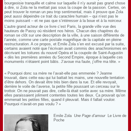
bourgeoisie tranquille et calme sur laquelle il n’y aurait pas grand chose
à dire, si Zola ne la mettait pas sous la coupe de la passion. Certes, on
peut trouver le roman un peu trop sentimental, mais il prouve que Zola
peut aussi dépeindre ce trait du caractère humain – qui n’est pas le
moins puissant – et ne pas que s’intéresser à la boue et à la noirceur.
L’autre grand acteur de ce livre c’est Paris, la grande ville vue des
hauteurs de Passy où résident nos héros. Chacun des chapitres du
roman se clôt sur une description de la ville, à une saison différente de
l’année, comme une carte postale magnifique de la capitale en pleine
restructuration. A ce propos, et Emile Zola s’en est excusé par la suite,
certains avaient noté que l’écrivain avait commis des anachronismes en
décrivant les toitures du nouvel Opéra et la coupole de Saint-Augustin
« dès les premières années du Second Empire, époque à laquelle ces
monuments n’étaient point bâtis. J’avoue ma faute, j’offre ma tête. »
« Pourquoi donc sa mère ne l’avait-elle pas emmenée ? Jeanne
trouvait, dans cette eau qui lui battait les mains, une nouvelle tentation
d’être dehors. On devait être très bien dans la rue. Et elle revoyait,
derrière le voile de l’averse, la petite fille poussant un cerceau sur le
trottoir. On ne pouvait pas dire, celle-là était sortie avec sa mère. Même
elles paraissaient joliment contentes toutes les deux. Ca prouvait qu’on
emmenait les petites filles, quand il pleuvait. Mais il fallait vouloir.
Pourquoi n’avait-on pas voulu ? »
Emile Zola
Une Page d’amour
Le Livre de
Poche