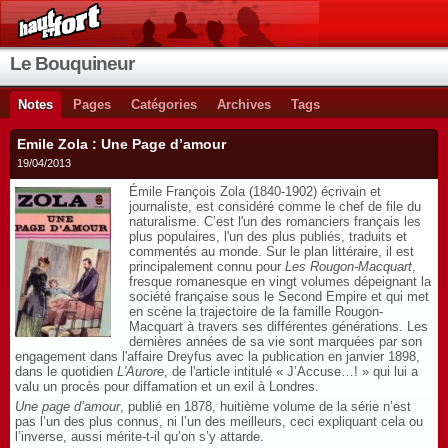
Le Bouquineur
Notes
Pages
Catégories
Archives
Tags
Emile Zola : Une Page d’amour
19/04/2013
Émile François Zola (1840-1902) écrivain et
journaliste, est considéré comme le chef de file du
naturalisme. C’est l'un des romanciers français les
plus populaires, l'un des plus publiés, traduits et
commentés au monde. Sur le plan littéraire, il est
principalement connu pour
Les Rougon-Macquart
,
fresque romanesque en vingt volumes dépeignant la
société française sous le Second Empire et qui met
en scène la trajectoire de la famille Rougon-
Macquart à travers ses différentes générations. Les
dernières années de sa vie sont marquées par son
engagement dans l'affaire Dreyfus avec la publication en janvier 1898,
dans le quotidien
L'Aurore
, de l'article intitulé « J’Accuse…! » qui lui a
valu un procès pour diffamation et un exil à Londres.
Une page d’amour
, publié en 1878, huitième volume de la série n’est
pas l’un des plus connus, ni l’un des meilleurs, ceci expliquant cela ou
l’inverse, aussi mérite-t-il qu’on s’y attarde.