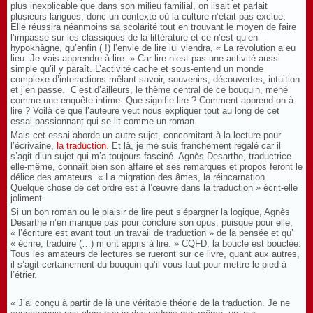
plus inexplicable que dans son milieu familial, on lisait et parlait
plusieurs langues, donc un contexte où la culture n’était pas exclue.
Elle réussira néanmoins sa scolarité tout en trouvant le moyen de faire
l’impasse sur les classiques de la littérature et ce n’est qu’en
hypokhâgne, qu’enfin ( !) l’envie de lire lui viendra, « La révolution a eu
lieu. Je vais apprendre à lire. » Car lire n’est pas une activité aussi
simple qu’il y paraît. L’activité cache et sous-entend un monde
complexe d’interactions mêlant savoir, souvenirs, découvertes, intuition
et j’en passe. C’est d’ailleurs, le thème central de ce bouquin, mené
comme une enquête intime. Que signifie lire ? Comment apprend-on à
lire ? Voilà ce que l’auteure veut nous expliquer tout au long de cet
essai passionnant qui se lit comme un roman.
Mais cet essai aborde un autre sujet, concomitant à la lecture pour
l’écrivaine,
la traduction
. Et là, je me suis franchement régalé car il
s’agit d’un sujet qui m’a toujours fasciné. Agnès Desarthe, traductrice
elle-même, connaît bien son affaire et ses remarques et propos feront le
délice des amateurs. « La migration des âmes, la réincarnation.
Quelque chose de cet ordre est à l’œuvre dans la traduction » écrit-elle
joliment.
Si un bon roman ou le plaisir de lire peut s’épargner la logique, Agnès
Desarthe n’en manque pas pour conclure son opus, puisque pour elle,
« l’écriture est avant tout un travail de traduction » de la pensée et qu’
« écrire, traduire (…) m’ont appris à lire. » CQFD, la boucle est bouclée.
Tous les amateurs de lectures se rueront sur ce livre, quant aux autres,
il s’agit certainement du bouquin qu’il vous faut pour mettre le pied à
l’étrier.
« J’ai conçu à partir de là une véritable théorie de la traduction. Je ne