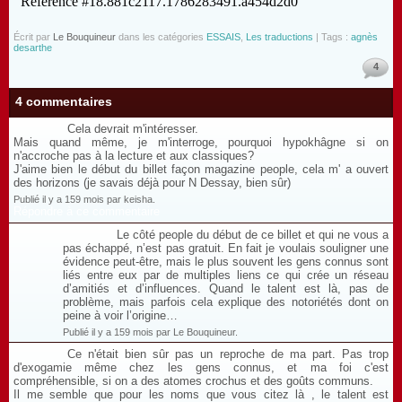
Écrit par
Le Bouquineur
dans les catégories
ESSAIS
,
Les traductions
| Tags :
agnès
desarthe
4
4 commentaires
Cela devrait m'intéresser.
Mais quand même, je m'interroge, pourquoi hypokhâgne si on
n'accroche pas à la lecture et aux classiques?
J'aime bien le début du billet façon magazine people, cela m' a ouvert
des horizons (je savais déjà pour N Dessay, bien sûr)
Publié il y a 159 mois par keisha.
Répondre à ce commentaire
Le côté people du début de ce billet et qui ne vous a
pas échappé, n’est pas gratuit. En fait je voulais souligner une
évidence peut-être, mais le plus souvent les gens connus sont
liés entre eux par de multiples liens ce qui crée un réseau
d’amitiés et d’influences. Quand le talent est là, pas de
problème, mais parfois cela explique des notoriétés dont on
peine à voir l’origine…
Publié il y a 159 mois par Le Bouquineur.
Ce n'était bien sûr pas un reproche de ma part. Pas trop
d'exogamie même chez les gens connus, et ma foi c'est
compréhensible, si on a des atomes crochus et des goûts communs.
Il me semble que pour les noms que vous citez là , le talent est