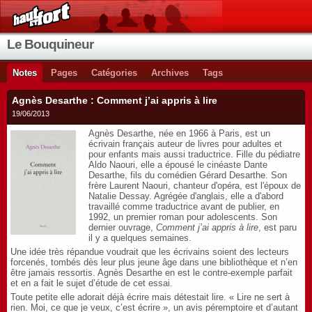
Le Bouquineur
Notes
Pages
Catégories
Archives
Tags
Agnès Desarthe : Comment j’ai appris à lire
19/06/2013
Agnès Desarthe, née en 1966 à Paris, est un
écrivain français auteur de livres pour adultes et
pour enfants mais aussi traductrice. Fille du pédiatre
Aldo Naouri, elle a épousé le cinéaste Dante
Desarthe, fils du comédien Gérard Desarthe. Son
frère Laurent Naouri, chanteur d'opéra, est l'époux de
Natalie Dessay. Agrégée d'anglais, elle a d'abord
travaillé comme traductrice avant de publier, en
1992, un premier roman pour adolescents. Son
dernier ouvrage,
Comment j’ai appris à lire
, est paru
il y a quelques semaines.
Une idée très répandue voudrait que les écrivains soient des lecteurs
forcenés, tombés dès leur plus jeune âge dans une bibliothèque et n’en
être jamais ressortis. Agnès Desarthe en est le contre-exemple parfait
et en a fait le sujet d’étude de cet essai.
Toute petite elle adorait déjà écrire mais détestait lire. « Lire ne sert à
rien. Moi, ce que je veux, c’est écrire », un avis péremptoire et d’autant