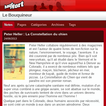
Le Bouquineur
Notes
Pages
Catégories
Archives
Tags
Peter Heller : La Constellation du chien
24/06/2013
Peter Heller collabore régulièrement à des magazines
et est l’auteur de quatre livres de non-fiction sur la
nature, l’environnement, le voyage, l’aventure. Il a
été couronné par de nombreux prix. Bien qu’il soit
new-yorkais, qu’il ait étudié dans le Vermont et le
New Hampshire et qu’il vive aujourd’hui à Denver au
Colorado, il a exercé de nombreux métiers tels que
plongeur, maçon, bûcheron, pêcheur en mer,
moniteur de kayak, guide de rivière et livreur de
pizzas.
La Constellation du Chien
qui vient de
paraître est son premier roman.
Neuf ans après qu’une catastrophe sanitaire mal définie, mutation d’un
super virus combiné à une grippe aviaire, se soit abattue sur le monde,
des poches de survivants tentent de vivre dans un univers devenu
hostile, où le pire ennemi pour l’homme est l’homme !
Quelque part dans le Colorado, deux humains associés par nécessité,
se sont créé un monde à eux dans un ancien aérodrome. Deux