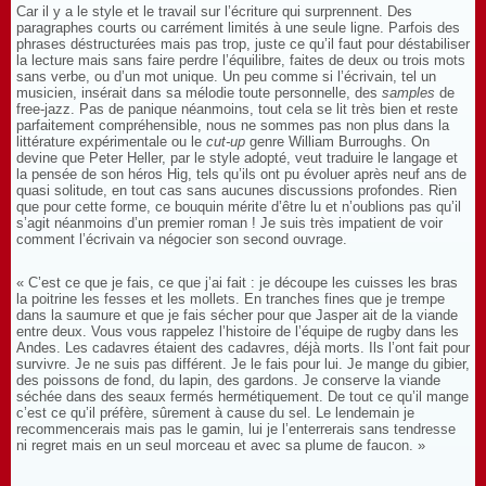
Car il y a le style et le travail sur l’écriture qui surprennent. Des
paragraphes courts ou carrément limités à une seule ligne. Parfois des
phrases déstructurées mais pas trop, juste ce qu’il faut pour déstabiliser
la lecture mais sans faire perdre l’équilibre, faites de deux ou trois mots
sans verbe, ou d’un mot unique. Un peu comme si l’écrivain, tel un
musicien, insérait dans sa mélodie toute personnelle, des
samples
de
free-jazz. Pas de panique néanmoins, tout cela se lit très bien et reste
parfaitement compréhensible, nous ne sommes pas non plus dans la
littérature expérimentale ou le
cut-up
genre William Burroughs. On
devine que Peter Heller, par le style adopté, veut traduire le langage et
la pensée de son héros Hig, tels qu’ils ont pu évoluer après neuf ans de
quasi solitude, en tout cas sans aucunes discussions profondes. Rien
que pour cette forme, ce bouquin mérite d’être lu et n’oublions pas qu’il
s’agit néanmoins d’un premier roman ! Je suis très impatient de voir
comment l’écrivain va négocier son second ouvrage.
« C’est ce que je fais, ce que j’ai fait : je découpe les cuisses les bras
la poitrine les fesses et les mollets. En tranches fines que je trempe
dans la saumure et que je fais sécher pour que Jasper ait de la viande
entre deux. Vous vous rappelez l’histoire de l’équipe de rugby dans les
Andes. Les cadavres étaient des cadavres, déjà morts. Ils l’ont fait pour
survivre. Je ne suis pas différent. Je le fais pour lui. Je mange du gibier,
des poissons de fond, du lapin, des gardons. Je conserve la viande
séchée dans des seaux fermés hermétiquement. De tout ce qu’il mange
c’est ce qu’il préfère, sûrement à cause du sel. Le lendemain je
recommencerais mais pas le gamin, lui je l’enterrerais sans tendresse
ni regret mais en un seul morceau et avec sa plume de faucon. »