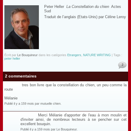
Peter Heller
La Constellation du chien
Actes
Sud
Traduit de l’anglais (Etats-Unis) par Céline Leroy
Écrit par
Le Bouquineur
dans les catégories
Etrangers
,
NATURE WRITING
| Tags :
peter heller
2
2 commentaires
tres bon livre que la constellation du chien, un peu comme la
route
Mélanie
Publié il y a 159 mois par mutuelle chien.
Répondre à ce commentaire
Merci Mélanie d'apporter de l'eau à mon moulin et
d'inviter ainsi, de nombreux lecteurs à se pencher sur cet
excellent bouquin.
Publié il y a 159 mois par Le Bouquineur.