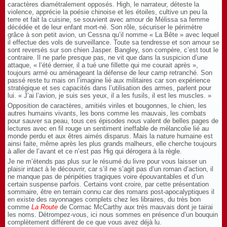
caractères diamétralement opposés. High, le narrateur, déteste la
violence, apprécie la poésie chinoise et les étoiles, cultive un peu la
terre et fait la cuisine, se souvient avec amour de Mélissa sa femme
décédée et de leur enfant mort-né. Son rôle, sécuriser le périmètre
grâce à son petit avion, un Cessna qu’il nomme « La Bête » avec lequel
il effectue des vols de surveillance. Toute sa tendresse et son amour se
sont reversés sur son chien Jasper. Bangley, son compère, c’est tout le
contraire. Il ne parle presque pas, ne vit que dans la suspicion d’une
attaque, « l’été dernier, il a tué une fillette qui me courait après »,
toujours armé ou aménageant la défense de leur camp retranché. Son
passé reste tu mais on l’imagine lié aux militaires car son expérience
stratégique et ses capacités dans l’utilisation des armes, parlent pour
lui. « J’ai l’avion, je suis ses yeux, il a les fusils, il est les muscles. »
Opposition de caractères, amitiés viriles et bougonnes, le chien, les
autres humains vivants, les bons comme les mauvais, les combats
pour sauver sa peau, tous ces épisodes nous valent de belles pages de
lectures avec en fil rouge un sentiment ineffable de mélancolie lié au
monde perdu et aux êtres aimés disparus. Mais la nature humaine est
ainsi faite, même après les plus grands malheurs, elle cherche toujours
à aller de l’avant et ce n’est pas Hig qui dérogera à la règle.
Je ne m’étends pas plus sur le résumé du livre pour vous laisser un
plaisir intact à le découvrir, car s’il ne s’agit pas d’un roman d’action, il
ne manque pas de péripéties tragiques voire épouvantables et d’un
certain suspense parfois. Certains vont croire, par cette présentation
sommaire, être en terrain connu car des romans post-apocalyptiques il
en existe des rayonnages complets chez les libraires, du très bon
comme
La Route
de Cormac McCarthy aux très mauvais dont je tairai
les noms. Détrompez-vous, ici nous sommes en présence d’un bouquin
complètement différent de ce que vous avez déjà lu.