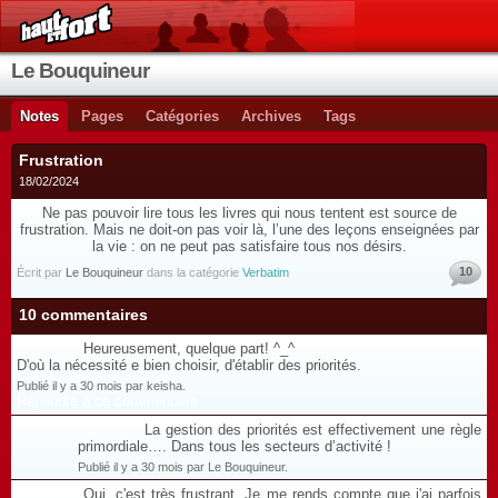
Le Bouquineur
Notes
Pages
Catégories
Archives
Tags
Frustration
18/02/2024
Ne pas pouvoir lire tous les livres qui nous tentent est source de
frustration. Mais ne doit-on pas voir là, l’une des leçons enseignées par
la vie : on ne peut pas satisfaire tous nos désirs.
10
Écrit par
Le Bouquineur
dans la catégorie
Verbatim
10 commentaires
Heureusement, quelque part! ^_^
D'où la nécessité e bien choisir, d'établir des priorités.
Publié il y a 30 mois par keisha.
Répondre à ce commentaire
La gestion des priorités est effectivement une règle
primordiale…. Dans tous les secteurs d’activité !
Publié il y a 30 mois par Le Bouquineur.
Oui, c'est très frustrant. Je me rends compte que j'ai parfois