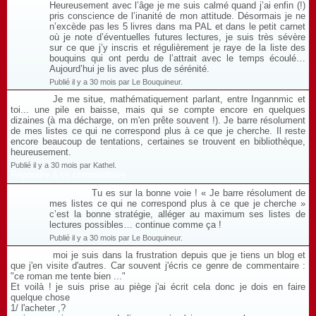
Heureusement avec l’âge je me suis calmé quand j’ai enfin (!)
pris conscience de l’inanité de mon attitude. Désormais je ne
n’excède pas les 5 livres dans ma PAL et dans le petit carnet
où je note d’éventuelles futures lectures, je suis très sévère
sur ce que j’y inscris et régulièrement je raye de la liste des
bouquins qui ont perdu de l’attrait avec le temps écoulé…
Aujourd’hui je lis avec plus de sérénité.
Publié il y a 30 mois par Le Bouquineur.
Je me situe, mathématiquement parlant, entre Ingannmic et
toi... une pile en baisse, mais qui se compte encore en quelques
dizaines (à ma décharge, on m'en prête souvent !). Je barre résolument
de mes listes ce qui ne correspond plus à ce que je cherche. Il reste
encore beaucoup de tentations, certaines se trouvent en bibliothèque,
heureusement.
Publié il y a 30 mois par Kathel.
Répondre à ce commentaire
Tu es sur la bonne voie ! « Je barre résolument de
mes listes ce qui ne correspond plus à ce que je cherche »
c’est la bonne stratégie, alléger au maximum ses listes de
lectures possibles… continue comme ça !
Publié il y a 30 mois par Le Bouquineur.
moi je suis dans la frustration depuis que je tiens un blog et
que j'en visite d'autres. Car souvent j'écris ce genre de commentaire :
"ce roman me tente bien ..."
Et voilà ! je suis prise au piège j'ai écrit cela donc je dois en faire
quelque chose
1/ l'acheter ,?