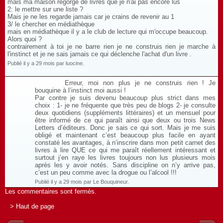
mais ma maison regorge de livres que je n'ai pas encore lus
2: le mettre sur une liste ?
Mais je ne les regarde jamais car je crains de revenir au 1
3/ le chercher en médiathèque
mais en médiathèque il y a le club de lecture qui m'occupe beaucoup.
Alors quoi ?
contrairement à toi je ne barre rien je ne construis rien je marche à
l'instinct et je ne sais jamais ce qui déclenche l'achat d'un livre .
Publié il y a 29 mois par luocine.
Répondre à ce commentaire
Erreur, moi non plus je ne construis rien ! Je
bouquine à l’instinct moi aussi !
Par contre je suis devenu beaucoup plus strict dans mes
choix : 1- je ne fréquente que très peu de blogs 2- je consulte
deux quotidiens (suppléments littéraires) et un mensuel pour
être informé de ce qui paraît ainsi que deux ou trois News
Letters d’éditeurs. Donc je sais ce qui sort. Mais je me suis
obligé et maintenant c’est beaucoup plus facile en ayant
constaté les avantages, à n’inscrire dans mon petit carnet des
livres à lire QUE ce qui me paraît réellement intéressant et
surtout j’en raye les livres toujours non lus plusieurs mois
après les y avoir notés. Sans discipline on n’y arrive pas,
c’est un peu comme avec la drogue ou l’alcool !!!
Publié il y a 29 mois par Le Bouquineur.
Les commentaires sont fermés.
> Haut de page