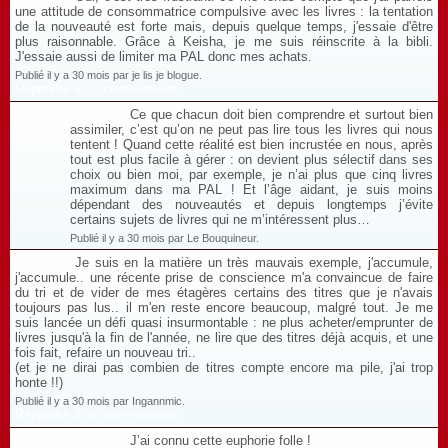
une attitude de consommatrice compulsive avec les livres : la tentation
de la nouveauté est forte mais, depuis quelque temps, j'essaie d'être
plus raisonnable. Grâce à Keisha, je me suis réinscrite à la bibli.
J'essaie aussi de limiter ma PAL donc mes achats.
Publié il y a 30 mois par je lis je blogue.
Répondre à ce commentaire
Ce que chacun doit bien comprendre et surtout bien
assimiler, c’est qu’on ne peut pas lire tous les livres qui nous
tentent ! Quand cette réalité est bien incrustée en nous, après
tout est plus facile à gérer : on devient plus sélectif dans ses
choix ou bien moi, par exemple, je n’ai plus que cinq livres
maximum dans ma PAL ! Et l’âge aidant, je suis moins
dépendant des nouveautés et depuis longtemps j’évite
certains sujets de livres qui ne m’intéressent plus…
Publié il y a 30 mois par Le Bouquineur.
Je suis en la matière un très mauvais exemple, j'accumule,
j'accumule.. une récente prise de conscience m'a convaincue de faire
du tri et de vider de mes étagères certains des titres que je n'avais
toujours pas lus.. il m'en reste encore beaucoup, malgré tout. Je me
suis lancée un défi quasi insurmontable : ne plus acheter/emprunter de
livres jusqu'à la fin de l'année, ne lire que des titres déjà acquis, et une
fois fait, refaire un nouveau tri..
(et je ne dirai pas combien de titres compte encore ma pile, j'ai trop
honte !!)
Publié il y a 30 mois par Ingannmic.
Répondre à ce commentaire
J’ai connu cette euphorie folle !