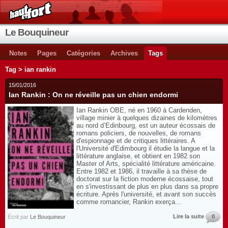
Le Bouquineur
Notes
Pages
Catégories
Archives
Tags
Tag > ian rankin
15/01/2016
Ian Rankin : On ne réveille pas un chien endormi
Ian Rankin OBE, né en 1960 à Cardenden,
village minier à quelques dizaines de kilomètres
au nord d’Edinbourg, est un auteur écossais de
romans policiers, de nouvelles, de romans
d'espionnage et de critiques littéraires. A
l'Université d'Edimbourg il étudie la langue et la
littérature anglaise, et obtient en 1982 son
Master of Arts, spécialité littérature américaine.
Entre 1982 et 1986, il travaille à sa thèse de
doctorat sur la fiction moderne écossaise, tout
en s'investissant de plus en plus dans sa propre
écriture. Après l'université, et avant son succès
comme romancier, Rankin exerça...
Lire la suite
0
Écrit par
Le Bouquineur