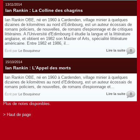
13/11/2014
Ian Rankin : La Colline des chagrins
Ian Rankin OBE, né en 1960 à Cardenden, village minier à quelques
dizaines de kilomètres au nord d’Edinbourg, est un auteur écossais de
romans policiers, de nouvelles, de romans d'espionnage et de critiques
littéraires. A l'Université d'Edimbourg il étudie la langue et la littérature
anglaise, et obtient en 1982 son Master of Arts, spécialité littérature
américaine. Entre 1982 et 1986, il...
Lire la suite
0
Écrit par
Le Bouquineur
15/10/2014
Ian Rankin : L’Appel des morts
Ian Rankin OBE, né en 1960 à Cardenden, village minier à quelques
dizaines de kilomètres au nord d’Edinbourg, est un auteur écossais de
romans policiers, de nouvelles, de romans d'espionnage et...
Lire la suite
0
Écrit par
Le Bouquineur
Plus de notes disponibles.
> Haut de page