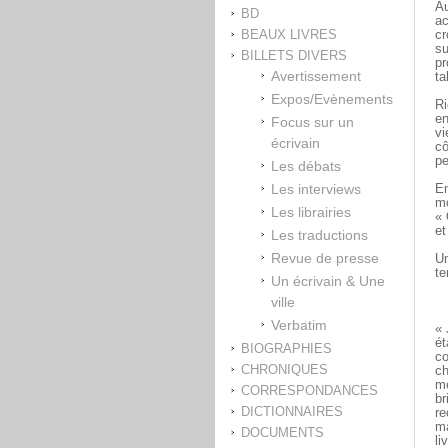
Au
BD
ac
BEAUX LIVRES
cr
su
BILLETS DIVERS
pr
Avertissement
ta
Expos/Evènements
Ri
en
Focus sur un
vi
écrivain
cô
pe
Les débats
Les interviews
En
mo
Les librairies
« 
et
Les traductions
Revue de presse
Un
te
Un écrivain & Une
ville
Verbatim
« 
ét
BIOGRAPHIES
co
CHRONIQUES
ch
me
CORRESPONDANCES
br
DICTIONNAIRES
re
ma
DOCUMENTS
li