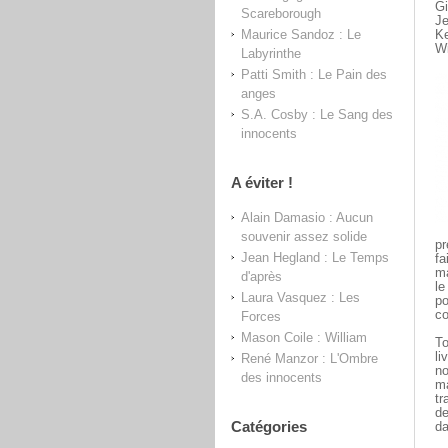
Gi
Scareborough
Je
Maurice Sandoz : Le
Ke
Wi
Labyrinthe
Patti Smith : Le Pain des
anges
S.A. Cosby : Le Sang des
innocents
A éviter !
Alain Damasio : Aucun
souvenir assez solide
pr
Jean Hegland : Le Temps
fa
ma
d'après
le
Laura Vasquez : Les
po
co
Forces
Mason Coile : William
To
li
René Manzor : L'Ombre
no
des innocents
ma
tr
de
Catégories
da