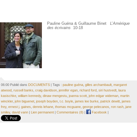
Pauline Guéna & Guillaume Binet
L’Amérique
des écrivains
10-18
06:00 Publié dans
DOCUMENTS
| Tags :
pauline guéna
,
gilles archambault
,
margaret
atwood
,
russell banks
,
craig davidson
,
jennifer egan
,
richard ford
,
siri hustvedt
,
laura
kasischke
,
william kennedy
,
dinaw mengestu
,
joanna scott
,
john edgar wideman
,
martin
winckler
,
john biguenet
,
joseph boyden
,
t.c. boyle
,
james lee burke
,
patrick dewitt
,
james
frey
,
ernest j. gaines
,
dennis lehane
,
thomas mcguane
,
george pelecanos
,
ron rash
,
jane
smiley
,
david vann
|
Lien permanent
|
Commentaires (8)
|
Facebook
|