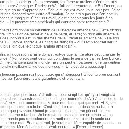
tre point abordé et très intéressant, les fameux ateliers d’écriture, très
tifs outre-Atlantique. Patrick deWitt fait cette remarque : « En France, on
oit que ça ne s’apprend pas. Soit la muse est avec vous, soit pas. Je ne
is pas d’accord avec cette affirmation. Je ne crois pas que l’art soit un
ocessus magique. C’est un travail, c’est s’assoir tous les jours à sa
ble. » Le pragmatisme américain qui contrarie notre romantisme ?
chard Ford donne sa définition de la littérature américaine « Cette friction
tre l’impulsion de rester et celle de partir, et la façon dont elle affecte la
e des individus est un des thèmes de la littérature américaine. » De son
té T.C. Boyle apprécie les critiques français « qui semblent creuser un
u plus loin que le critique lambda américain ».
fin, à la question à mille dollars, est-ce que la littérature peut changer le
nde ? Nombreux sont ceux qui vont dans le sens de James Lee Burke :
On ne changera pas le monde mais on peut en partager notre perception
 rendre meilleure la vie des individus ». Et c’est déjà beaucoup !
 bouquin passionnant pour ceux qui s’intéressent à l’écriture ou seraient
ntés par l’aventure, sans garanties, d’être écrivain.
Je sais quelques trucs. Admettons, pour simplifier, qu’il y ait vingt-six
apes dans la construction d’une intrigue, nommée de A à Z. J’ai besoin de
nnaître A, pour commencer. M pour me diriger quelque part. Et X, une
ose qui se passe à la fin. C’est tout. Le reste se dessine au fur et à
sure que j’avance. Quand je fais des plans, ils me gênent, ils me
ident, ils me retardent. Je finis par les balancer, par en dévier. Je ne
commande pas spécialement ma méthode, mais c’est la seule qui
rche pour moi. Et croyez-moi, je serai ravi d’être capable de produire un
vre par an. Mon éditeur aussi serait content. » [Dennis Lehane]