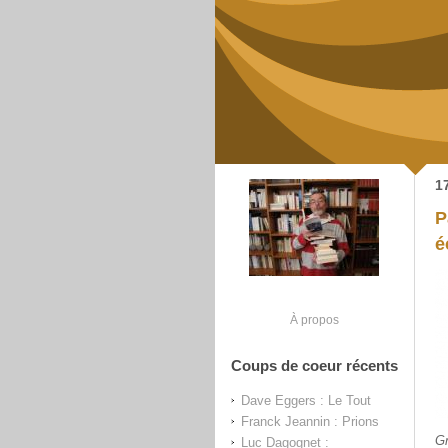
1
P
é
À propos
Coups de coeur récents
Dave Eggers : Le Tout
Franck Jeannin : Prions
Gr
Luc Dagognet :