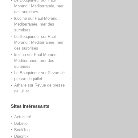
Le Bouquineur
sur
Paul
Morand : Méditerranée, mer
des surprises
luocine
sur
Paul Morand :
Méditerranée, mer des
surprises
Le Bouquineur
sur
Paul
Morand : Méditerranée, mer
des surprises
keisha
sur
Paul Morand :
Méditerranée, mer des
surprises
Le Bouquineur
sur
Revue de
presse de juillet
Athalie
sur
Revue de presse
de juillet
Sites intéressants
Actualitté
Babelio
Book'Ing
Diacritik