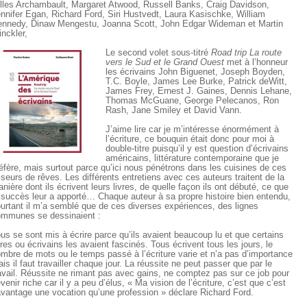
lles Archambault, Margaret Atwood, Russell Banks, Craig Davidson,
nnifer Egan, Richard Ford, Siri Hustvedt, Laura Kasischke, William
nnedy, Dinaw Mengestu, Joanna Scott, John Edgar Wideman et Martin
nckler,
Le second volet sous-titré
Road trip La route
vers le Sud et le Grand Ouest
met à l’honneur
les écrivains John Biguenet, Joseph Boyden,
T.C. Boyle, James Lee Burke, Patrick deWitt,
James Frey, Ernest J. Gaines, Dennis Lehane,
Thomas McGuane, George Pelecanos, Ron
Rash, Jane Smiley et David Vann.
J’aime lire car je m’intéresse énormément à
l’écriture, ce bouquin était donc pour moi à
double-titre puisqu’il y est question d’écrivains
américains, littérature contemporaine que je
éfère, mais surtout parce qu’ici nous pénétrons dans les cuisines de ces
iseurs de rêves. Les différents entretiens avec ces auteurs traitent de la
nière dont ils écrivent leurs livres, de quelle façon ils ont débuté, ce que
 succès leur a apporté… Chaque auteur à sa propre histoire bien entendu,
urtant il m’a semblé que de ces diverses expériences, des lignes
mmunes se dessinaient :
us se sont mis à écrire parce qu’ils avaient beaucoup lu et que certains
vres ou écrivains les avaient fascinés. Tous écrivent tous les jours, le
mbre de mots ou le temps passé à l’écriture varie et n’a pas d’importance
is il faut travailler chaque jour. La réussite ne peut passer que par le
avail. Réussite ne rimant pas avec gains, ne comptez pas sur ce job pour
venir riche car il y a peu d’élus, « Ma vision de l’écriture, c’est que c’est
vantage une vocation qu’une profession » déclare Richard Ford.