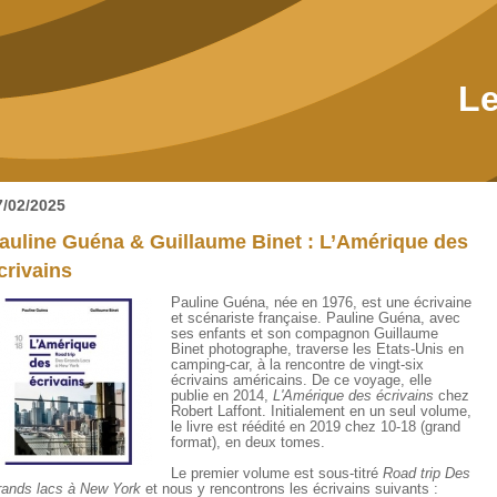
Le
7/02/2025
auline Guéna & Guillaume Binet : L’Amérique des
crivains
Pauline Guéna, née en 1976, est une écrivaine
et scénariste française. Pauline Guéna, avec
ses enfants et son compagnon Guillaume
Binet photographe, traverse les Etats-Unis en
camping-car, à la rencontre de vingt-six
écrivains américains. De ce voyage, elle
publie en 2014,
L'Amérique des écrivains
chez
Robert Laffont. Initialement en un seul volume,
le livre est réédité en 2019 chez 10-18 (grand
format), en deux tomes.
Le premier volume est sous-titré
Road trip Des
ands lacs à New York
et nous y rencontrons les écrivains suivants :