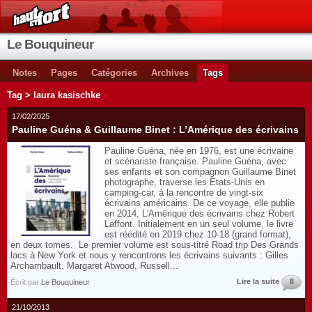
Le Bouquineur
Notes
Pages
Catégories
Archives
Tags
Tag > laura kasischke
17/02/2025
Pauline Guéna & Guillaume Binet : L’Amérique des écrivains
Pauline Guéna, née en 1976, est une écrivaine
et scénariste française. Pauline Guéna, avec
ses enfants et son compagnon Guillaume Binet
photographe, traverse les Etats-Unis en
camping-car, à la rencontre de vingt-six
écrivains américains. De ce voyage, elle publie
en 2014, L'Amérique des écrivains chez Robert
Laffont. Initialement en un seul volume, le livre
est réédité en 2019 chez 10-18 (grand format),
en deux tomes. Le premier volume est sous-titré Road trip Des Grands
lacs à New York et nous y rencontrons les écrivains suivants : Gilles
Archambault, Margaret Atwood, Russell...
Lire la suite
8
Écrit par
Le Bouquineur
21/10/2013