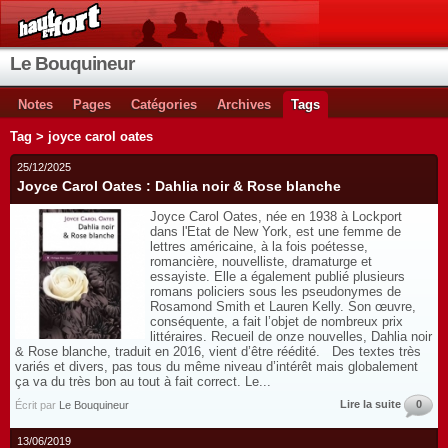
Le Bouquineur
Notes
Pages
Catégories
Archives
Tags
Tag > joyce carol oates
25/12/2025
Joyce Carol Oates : Dahlia noir & Rose blanche
Joyce Carol Oates, née en 1938 à Lockport
dans l'Etat de New York, est une femme de
lettres américaine, à la fois poétesse,
romancière, nouvelliste, dramaturge et
essayiste. Elle a également publié plusieurs
romans policiers sous les pseudonymes de
Rosamond Smith et Lauren Kelly. Son œuvre,
conséquente, a fait l’objet de nombreux prix
littéraires. Recueil de onze nouvelles, Dahlia noir
& Rose blanche, traduit en 2016, vient d’être réédité. Des textes très
variés et divers, pas tous du même niveau d’intérêt mais globalement
ça va du très bon au tout à fait correct. Le...
Lire la suite
0
Écrit par
Le Bouquineur
13/06/2019