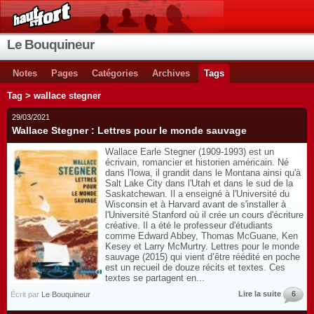
Le Bouquineur
Notes
Pages
Catégories
Archives
Tags
Tag > wallace stegner
29/03/2021
Wallace Stegner : Lettres pour le monde sauvage
Wallace Earle Stegner (1909-1993) est un
écrivain, romancier et historien américain. Né
dans l'Iowa, il grandit dans le Montana ainsi qu'à
Salt Lake City dans l'Utah et dans le sud de la
Saskatchewan. Il a enseigné à l'Université du
Wisconsin et à Harvard avant de s'installer à
l'Université Stanford où il crée un cours d'écriture
créative. Il a été le professeur d'étudiants
comme Edward Abbey, Thomas McGuane, Ken
Kesey et Larry McMurtry. Lettres pour le monde
sauvage (2015) qui vient d’être réédité en poche
est un recueil de douze récits et textes. Ces
textes se partagent en...
Lire la suite
6
Écrit par
Le Bouquineur