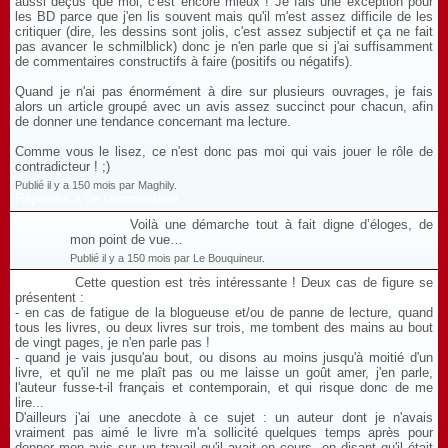
aussi déçus que moi, c'est encore mieux ! Je fais une exception pour
les BD parce que j'en lis souvent mais qu'il m'est assez difficile de les
critiquer (dire, les dessins sont jolis, c'est assez subjectif et ça ne fait
pas avancer le schmilblick) donc je n'en parle que si j'ai suffisamment
de commentaires constructifs à faire (positifs ou négatifs).
Quand je n'ai pas énormément à dire sur plusieurs ouvrages, je fais
alors un article groupé avec un avis assez succinct pour chacun, afin
de donner une tendance concernant ma lecture.
Comme vous le lisez, ce n'est donc pas moi qui vais jouer le rôle de
contradicteur ! ;)
Publié il y a 150 mois par Maghily.
Répondre à ce commentaire
Voilà une démarche tout à fait digne d’éloges, de
mon point de vue…
Publié il y a 150 mois par Le Bouquineur.
Cette question est très intéressante ! Deux cas de figure se
présentent :
- en cas de fatigue de la blogueuse et/ou de panne de lecture, quand
tous les livres, ou deux livres sur trois, me tombent des mains au bout
de vingt pages, je n'en parle pas !
- quand je vais jusqu'au bout, ou disons au moins jusqu'à moitié d'un
livre, et qu'il ne me plaît pas ou me laisse un goût amer, j'en parle,
l'auteur fusse-t-il français et contemporain, et qui risque donc de me
lire...
D'ailleurs j'ai une anecdote à ce sujet : un auteur dont je n'avais
vraiment pas aimé le livre m'a sollicité quelques temps après pour
donner mon avis sur un travail qu'il avait en cours, en disant qu'il était