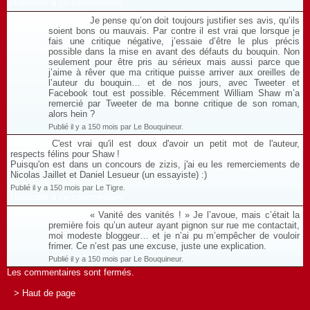
Répondre à ce commentaire
Je pense qu’on doit toujours justifier ses avis, qu’ils
soient bons ou mauvais. Par contre il est vrai que lorsque je
fais une critique négative, j’essaie d’être le plus précis
possible dans la mise en avant des défauts du bouquin. Non
seulement pour être pris au sérieux mais aussi parce que
j’aime à rêver que ma critique puisse arriver aux oreilles de
l’auteur du bouquin… et de nos jours, avec Tweeter et
Facebook tout est possible. Récemment William Shaw m’a
remercié par Tweeter de ma bonne critique de son roman,
alors hein ?
Publié il y a 150 mois par Le Bouquineur.
C'est vrai qu'il est doux d'avoir un petit mot de l'auteur,
respects félins pour Shaw !
Puisqu'on est dans un concours de zizis, j'ai eu les remerciements de
Nicolas Jaillet et Daniel Lesueur (un essayiste) :)
Publié il y a 150 mois par Le Tigre.
Répondre à ce commentaire
« Vanité des vanités ! » Je l’avoue, mais c’était la
première fois qu’un auteur ayant pignon sur rue me contactait,
moi modeste bloggeur… et je n’ai pu m’empêcher de vouloir
frimer. Ce n’est pas une excuse, juste une explication.
Publié il y a 150 mois par Le Bouquineur.
Les commentaires sont fermés.
> Haut de page