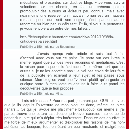
médiatisés et présentés sur d'autres blogs » Je vous suivrai
volontiers sur ce chemin, en fait un créneau pointu,
promouvoir des auteurs et éditeurs peu connus, mais avec
néanmoins une réserve, un mauvais roman est un mauvais
roman, quelle que soit son origine, écrit par un auteur
renommé ou bien par un débutant. Et là, si vous le permettez,
je vous renvoie à un autre de mes billets :
http://lebouquineur.hautetfort.com/archive/2012/10/08/la-
critique-est-aisee.html
Publié il y a 150 mois par Le Bouquineur.
J'avais aperçu votre article et suis tout à fait
d'accord avec vous sur ce point. Je porte sur ces livres le
même regard que sur des livres reconnus et médiatisés. C'est
la raison pour laquelle ils "subissent" le même sort que les
autres si je ne les apprécie pas : je n'ai pas envie de leur faire
de la publicité en écrivant à leur sujet et les passe sous
silence. Mon blog se veut une "vitrine" plutôt qu'un guide en
quelque sorte. A mes lecteurs ensuite à faire le tri parmi les
découvertes que je leur propose.
Publié il y a 150 mois par Mina.
Très intéressant ! Pour ma part, je chronique TOUS les livres
que je lis depuis l'ouverture de mon blog, et donc, même les pires
nanars... Ce qui je l'avoue me plait même beaucoup, car même si j'ai
parfois trouvé une lecture fastidieuse, je trouve l'exercice intellectuel de
parler d'un livre qui m'a déplut très intéressant. Dans ce cas en effet, je
me force de mieux argumenter et d'expliquer les raisons de ma non-
adhésion au bouquin, tout en étant un peu méchante et malgré tout