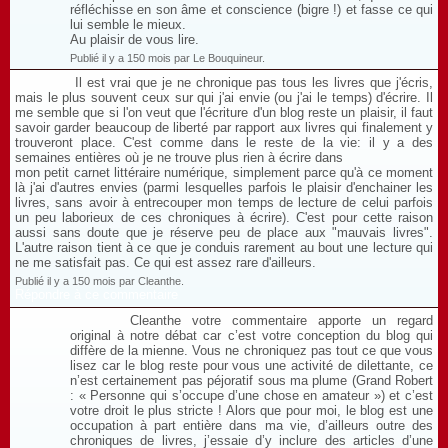
réfléchisse en son âme et conscience (bigre !) et fasse ce qui
lui semble le mieux.
Au plaisir de vous lire.
Publié il y a 150 mois par Le Bouquineur.
Il est vrai que je ne chronique pas tous les livres que j'écris,
mais le plus souvent ceux sur qui j'ai envie (ou j'ai le temps) d'écrire. Il
me semble que si l'on veut que l'écriture d'un blog reste un plaisir, il faut
savoir garder beaucoup de liberté par rapport aux livres qui finalement y
trouveront place. C'est comme dans le reste de la vie: il y a des
semaines entières où je ne trouve plus rien à écrire dans
mon petit carnet littéraire numérique, simplement parce qu'à ce moment
là j'ai d'autres envies (parmi lesquelles parfois le plaisir d'enchainer les
livres, sans avoir à entrecouper mon temps de lecture de celui parfois
un peu laborieux de ces chroniques à écrire). C'est pour cette raison
aussi sans doute que je réserve peu de place aux "mauvais livres".
L'autre raison tient à ce que je conduis rarement au bout une lecture qui
ne me satisfait pas. Ce qui est assez rare d'ailleurs.
Publié il y a 150 mois par Cleanthe.
Répondre à ce commentaire
Cleanthe votre commentaire apporte un regard
original à notre débat car c’est votre conception du blog qui
diffère de la mienne. Vous ne chroniquez pas tout ce que vous
lisez car le blog reste pour vous une activité de dilettante, ce
n’est certainement pas péjoratif sous ma plume (Grand Robert
: « Personne qui s’occupe d’une chose en amateur ») et c’est
votre droit le plus stricte ! Alors que pour moi, le blog est une
occupation à part entière dans ma vie, d’ailleurs outre des
chroniques de livres, j’essaie d’y inclure des articles d’une