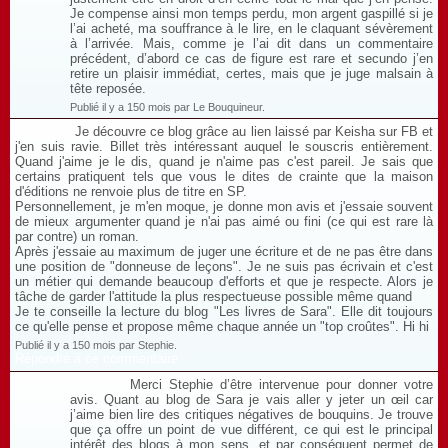
Je compense ainsi mon temps perdu, mon argent gaspillé si je
l’ai acheté, ma souffrance à le lire, en le claquant sévèrement
à l’arrivée. Mais, comme je l’ai dit dans un commentaire
précédent, d’abord ce cas de figure est rare et secundo j’en
retire un plaisir immédiat, certes, mais que je juge malsain à
tête reposée.
Publié il y a 150 mois par Le Bouquineur.
Je découvre ce blog grâce au lien laissé par Keisha sur FB et
j'en suis ravie. Billet très intéressant auquel le souscris entièrement.
Quand j'aime je le dis, quand je n'aime pas c'est pareil. Je sais que
certains pratiquent tels que vous le dites de crainte que la maison
d'éditions ne renvoie plus de titre en SP.
Personnellement, je m'en moque, je donne mon avis et j'essaie souvent
de mieux argumenter quand je n'ai pas aimé ou fini (ce qui est rare là
par contre) un roman.
Après j'essaie au maximum de juger une écriture et de ne pas être dans
une position de "donneuse de leçons". Je ne suis pas écrivain et c'est
un métier qui demande beaucoup d'efforts et que je respecte. Alors je
tâche de garder l'attitude la plus respectueuse possible même quand
Je te conseille la lecture du blog "Les livres de Sara". Elle dit toujours
ce qu'elle pense et propose même chaque année un "top croûtes". Hi hi
Publié il y a 150 mois par Stephie.
Répondre à ce commentaire
Merci Stephie d’être intervenue pour donner votre
avis. Quant au blog de Sara je vais aller y jeter un œil car
j’aime bien lire des critiques négatives de bouquins. Je trouve
que ça offre un point de vue différent, ce qui est le principal
intérêt des blogs à mon sens, et par conséquent permet de