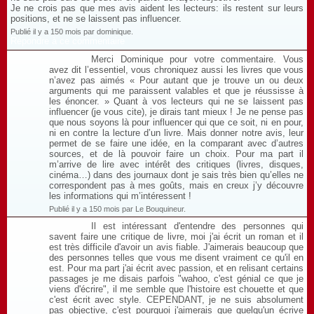
Je ne crois pas que mes avis aident les lecteurs: ils restent sur leurs
positions, et ne se laissent pas influencer.
Publié il y a 150 mois par dominique.
Répondre à ce commentaire
Merci Dominique pour votre commentaire. Vous
avez dit l’essentiel, vous chroniquez aussi les livres que vous
n’avez pas aimés « Pour autant que je trouve un ou deux
arguments qui me paraissent valables et que je réussisse à
les énoncer. » Quant à vos lecteurs qui ne se laissent pas
influencer (je vous cite), je dirais tant mieux ! Je ne pense pas
que nous soyons là pour influencer qui que ce soit, ni en pour,
ni en contre la lecture d’un livre. Mais donner notre avis, leur
permet de se faire une idée, en la comparant avec d’autres
sources, et de là pouvoir faire un choix. Pour ma part il
m’arrive de lire avec intérêt des critiques (livres, disques,
cinéma…) dans des journaux dont je sais très bien qu’elles ne
correspondent pas à mes goûts, mais en creux j’y découvre
les informations qui m’intéressent !
Publié il y a 150 mois par Le Bouquineur.
Il est intéressant d'entendre des personnes qui
savent faire une critique de livre, moi j'ai écrit un roman et il
est très difficile d'avoir un avis fiable. J'aimerais beaucoup que
des personnes telles que vous me disent vraiment ce qu'il en
est. Pour ma part j'ai écrit avec passion, et en relisant certains
passages je me disais parfois "wahoo, c'est génial ce que je
viens d'écrire", il me semble que l'histoire est chouette et que
c'est écrit avec style. CEPENDANT, je ne suis absolument
pas objective, c'est pourquoi j'aimerais que quelqu'un écrive