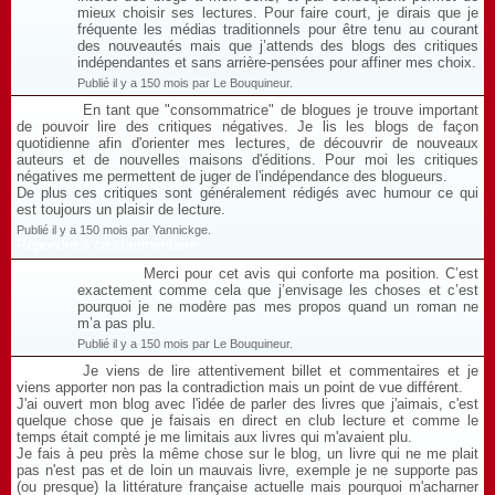
mieux choisir ses lectures. Pour faire court, je dirais que je
fréquente les médias traditionnels pour être tenu au courant
des nouveautés mais que j’attends des blogs des critiques
indépendantes et sans arrière-pensées pour affiner mes choix.
Publié il y a 150 mois par Le Bouquineur.
En tant que "consommatrice" de blogues je trouve important
de pouvoir lire des critiques négatives. Je lis les blogs de façon
quotidienne afin d'orienter mes lectures, de découvrir de nouveaux
auteurs et de nouvelles maisons d'éditions. Pour moi les critiques
négatives me permettent de juger de l'indépendance des blogueurs.
De plus ces critiques sont généralement rédigés avec humour ce qui
est toujours un plaisir de lecture.
Publié il y a 150 mois par Yannickge.
Répondre à ce commentaire
Merci pour cet avis qui conforte ma position. C’est
exactement comme cela que j’envisage les choses et c’est
pourquoi je ne modère pas mes propos quand un roman ne
m’a pas plu.
Publié il y a 150 mois par Le Bouquineur.
Je viens de lire attentivement billet et commentaires et je
viens apporter non pas la contradiction mais un point de vue différent.
J'ai ouvert mon blog avec l'idée de parler des livres que j'aimais, c'est
quelque chose que je faisais en direct en club lecture et comme le
temps était compté je me limitais aux livres qui m'avaient plu.
Je fais à peu près la même chose sur le blog, un livre qui ne me plait
pas n'est pas et de loin un mauvais livre, exemple je ne supporte pas
(ou presque) la littérature française actuelle mais pourquoi m'acharner