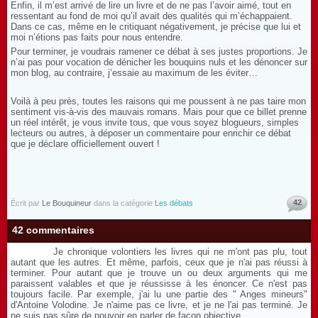
Enfin, il m’est arrivé de lire un livre et de ne pas l’avoir aimé, tout en
ressentant au fond de moi qu’il avait des qualités qui m’échappaient.
Dans ce cas, même en le critiquant négativement, je précise que lui et
moi n’étions pas faits pour nous entendre.
Pour terminer, je voudrais ramener ce débat à ses justes proportions. Je
n’ai pas pour vocation de dénicher les bouquins nuls et les dénoncer sur
mon blog, au contraire, j’essaie au maximum de les éviter…
Voilà à peu près, toutes les raisons qui me poussent à ne pas taire mon
sentiment vis-à-vis des mauvais romans. Mais pour que ce billet prenne
un réel intérêt, je vous invite tous, que vous soyez blogueurs, simples
lecteurs ou autres, à déposer un commentaire pour enrichir ce débat
que je déclare officiellement ouvert !
42
Écrit par
Le Bouquineur
dans la catégorie
Les débats
42 commentaires
Je chronique volontiers les livres qui ne m'ont pas plu, tout
autant que les autres. Et même, parfois, ceux que je n'ai pas réussi à
terminer. Pour autant que je trouve un ou deux arguments qui me
paraissent valables et que je réussisse à les énoncer. Ce n'est pas
toujours facile. Par exemple, j'ai lu une partie des " Anges mineurs"
d'Antoine Volodine. Je n'aime pas ce livre, et je ne l'ai pas terminé. Je
ne suis pas sûre de pouvoir en parler de façon objective.