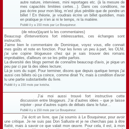
autre nature, interviews, mini reportages etc. (à la mesure de
mes capacités limitées certes…). Dans ces conditions, ne
pas écrire pour mon blog, m’est plus pénible que de pondre un
billet ! En théorie, je voudrais écrire un billet quotidien, mais
en pratique je n’en ai ni le temps, ni la matière.
Publié il y a 150 mois par Le Bouquineur.
(de retour)(ayant lu les commentaires)
Beaucoup d'interventions fort intéressantes, ces échanges sont
instructifs.
J'aime bien le commentaire de Dominique, voyez vous, elle connait
mes goûts et note en fonction. Pour les livres un peu à part, les OLNI,
j'ai une copine blogueuse chez qui je sais trouver des romans
improbables, d'ailleurs on se les prête parfois.
La diversité des blogs permet de connaître beaucoup d'avis, je pique un
peu par ci par là des idées lecture;
Là je sors du sujet. Pour terminer, disons que depuis quelque temps j'ai
aussi ces billets où ça coince, comme dirait Yv, mais à condition d'avoir
lu une partie substantielle du livre.
Publié il y a 150 mois par keisha.
Répondre à ce commentaire
J’ai moi aussi trouvé fort instructive cette
discussion entre bloggeurs. J’ai d’autres idées – que je laisse
mijoter - pour d’autres sujets de débats dans le futur…
Publié il y a 150 mois par Le Bouquineur.
J'ai écrit un livre, que j'ai soumis à Le Bouquineur, pour avoir
une critique. Je ne suis pas Don Salluste et je ne cherchais pas à être
flatté, mais à savoir ce que valait mon œuvre. Pour cela, il est, à mon