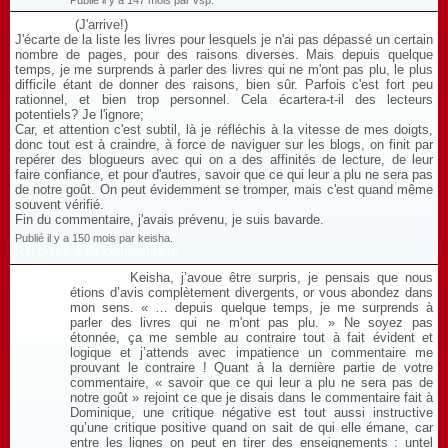
Publié il y a 147 mois par vsp.
(J'arrive!)
J'écarte de la liste les livres pour lesquels je n'ai pas dépassé un certain
nombre de pages, pour des raisons diverses. Mais depuis quelque
temps, je me surprends à parler des livres qui ne m'ont pas plu, le plus
difficile étant de donner des raisons, bien sûr. Parfois c'est fort peu
rationnel, et bien trop personnel. Cela écartera-t-il des lecteurs
potentiels? Je l'ignore;
Car, et attention c'est subtil, là je réfléchis à la vitesse de mes doigts,
donc tout est à craindre, à force de naviguer sur les blogs, on finit par
repérer des blogueurs avec qui on a des affinités de lecture, de leur
faire confiance, et pour d'autres, savoir que ce qui leur a plu ne sera pas
de notre goût. On peut évidemment se tromper, mais c'est quand même
souvent vérifié.
Fin du commentaire, j'avais prévenu, je suis bavarde.
Publié il y a 150 mois par keisha.
Répondre à ce commentaire
Keisha, j’avoue être surpris, je pensais que nous
étions d’avis complètement divergents, or vous abondez dans
mon sens. « … depuis quelque temps, je me surprends à
parler des livres qui ne m'ont pas plu. » Ne soyez pas
étonnée, ça me semble au contraire tout à fait évident et
logique et j’attends avec impatience un commentaire me
prouvant le contraire ! Quant à la dernière partie de votre
commentaire, « savoir que ce qui leur a plu ne sera pas de
notre goût » rejoint ce que je disais dans le commentaire fait à
Dominique, une critique négative est tout aussi instructive
qu’une critique positive quand on sait de qui elle émane, car
entre les lignes on peut en tirer des enseignements : untel