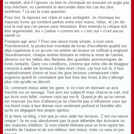
lui déplaît, doit-il l’ignorer, ou bien le chroniquer en trouvant un angle pas
trop méchant, ou carrément le descendre dans les cas les plus
extrêmes ? Là est la vraie question.
Pour moi, la réponse est claire et sans ambigüité. Je chronique les
mauvais livres qui tombent parfois entre mes mains, hélas, et j’en dis
tout le mal que j’en pense sans hésitation. Bien entendu la critique doit
être argumentée, les « j’adore » comme les « c’est nul » n’ont aucun
intérêt ici.
Pourquoi agir ainsi ? Pour une raison toute simple, à mon sens.
Premièrement, la production mondiale de livres d’excellente qualité est
déjà supérieure à ce qu’une vie entière de lecteur ne suffirait à engloutir.
Deuxièmement, chaque rentrée littéraire et même le reste de l’année,
déverse sur les tables des librairies des quantités astronomiques de
livres tentants. Dans ces conditions, j’estime que notre rôle de bloggeur
consiste à aider les lecteurs à faire leurs choix, car tout est là, il faut
impérativement choisir et tous les gros lecteurs connaissent cette
angoisse quand ils constatent que leur liste des livres à lire s’allonge
plus vite qu’elle ne décroît.
Or, comment mieux aider les gens, si ce n’est en donnant un avis
tranché sur un ouvrage. Tout avis est subjectif mais chacun le sait, moi
qui écris mon billet, comme celui qui me lit. Quand je dis qu’un roman
est mauvais (ou bon d’ailleurs) je ne cherche pas à influencer ceux qui
me lisent mais à leur donner mon sentiment profond et honnête afin
qu’ils en dégagent leur propre opinion.
Si je tiens un blog, c’est que je veux aider les lecteurs. C’est ma raison
unique ! Je ne suis absolument pas là pour défendre des écrivains ou
des maisons d’édition. Si mon intérêt littéraire pour un livre rejoint les
intérêts de l’auteur et de son éditeur, tant mieux, mais ce sera un pur