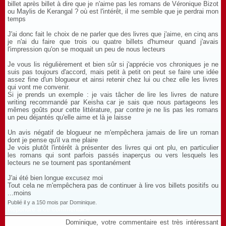
billet après billet à dire que je n'aime pas les romans de Véronique Bizot
ou Maylis de Kerangal ? où est l'intérêt, il me semble que je perdrai mon
temps
J'ai donc fait le choix de ne parler que des livres que j'aime, en cinq ans
je n'ai du faire que trois ou quatre billets d'humeur quand j'avais
l'impression qu'on se moquait un peu de nous lecteurs
Je vous lis régulièrement et bien sûr si j'apprécie vos chroniques je ne
suis pas toujours d'accord, mais petit à petit on peut se faire une idée
assez fine d'un blogueur et ainsi retenir chez lui ou chez elle les livres
qui vont me convenir.
Si je prends un exemple : je vais tâcher de lire les livres de nature
writing recommandé par Keisha car je sais que nous partageons les
mêmes goûts pour cette littérature, par contre je ne lis pas les romans
un peu déjantés qu'elle aime et là je laisse
Un avis négatif de blogueur ne m'empêchera jamais de lire un roman
dont je pense qu'il va me plaire
Je vois plutôt l'intérêt à présenter des livres qui ont plu, en particulier
les romans qui sont parfois passés inaperçus ou vers lesquels les
lecteurs ne se tournent pas spontanément
J'ai été bien longue excusez moi
Tout cela ne m'empêchera pas de continuer à lire vos billets positifs ou
...moins
Publié il y a 150 mois par Dominique.
Répondre à ce commentaire
Dominique, votre commentaire est très intéressant