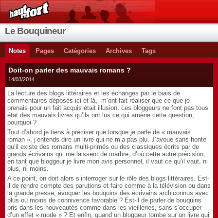
Le Bouquineur
Notes
Pages
Catégories
Archives
Tags
Doit-on parler des mauvais romans ?
14/03/2014
La lecture des blogs littéraires et les échanges par le biais de
commentaires déposés ici et là, m’ont fait réaliser que ce que je
prenais pour un fait acquis était illusion. Les bloggeurs ne font pas tous
état des mauvais livres qu’ils ont lus ce qui amène cette question,
pourquoi ?
Tout d’abord je tiens à préciser que lorsque je parle de « mauvais
roman », j’entends dire un livre qui ne m’a pas plu. J’avoue sans honte
qu’il existe des romans multi-primés ou des classiques écrits par de
grands écrivains qui me laissent de marbre, d’où cette autre précision,
en tant que bloggeur je livre mon avis personnel, il vaut ce qu’il vaut, ni
plus, ni moins.
A ce point, on doit alors s’interroger sur le rôle des blogs littéraires. Est-
il de rendre compte des parutions et faire comme à la télévision ou dans
la grande presse, évoquer les bouquins des écrivains archiconnus avec
plus ou moins de connivence favorable ? Est-il de parler de bouquins
pris dans les nouveautés comme dans les vieilleries, sans s’occuper
d’un effet « mode » ? Et enfin, quand un bloggeur tombe sur un livre qui