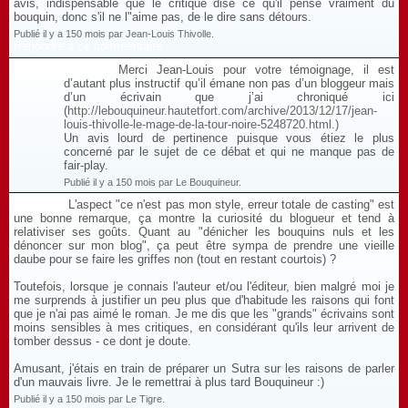
avis, indispensable que le critique dise ce qu'il pense vraiment du
bouquin, donc s'il ne l"aime pas, de le dire sans détours.
Publié il y a 150 mois par Jean-Louis Thivolle.
Répondre à ce commentaire
Merci Jean-Louis pour votre témoignage, il est
d’autant plus instructif qu’il émane non pas d’un bloggeur mais
d’un écrivain que j’ai chroniqué ici
(
http://lebouquineur.hautetfort.com/archive/2013/12/17/jean-
louis-thivolle-le-mage-de-la-tour-noire-5248720.html.)
Un avis lourd de pertinence puisque vous étiez le plus
concerné par le sujet de ce débat et qui ne manque pas de
fair-play.
Publié il y a 150 mois par Le Bouquineur.
L'aspect "ce n'est pas mon style, erreur totale de casting" est
une bonne remarque, ça montre la curiosité du blogueur et tend à
relativiser ses goûts. Quant au "dénicher les bouquins nuls et les
dénoncer sur mon blog", ça peut être sympa de prendre une vieille
daube pour se faire les griffes non (tout en restant courtois) ?
Toutefois, lorsque je connais l'auteur et/ou l'éditeur, bien malgré moi je
me surprends à justifier un peu plus que d'habitude les raisons qui font
que je n'ai pas aimé le roman. Je me dis que les "grands" écrivains sont
moins sensibles à mes critiques, en considérant qu'ils leur arrivent de
tomber dessus - ce dont je doute.
Amusant, j'étais en train de préparer un Sutra sur les raisons de parler
d'un mauvais livre. Je le remettrai à plus tard Bouquineur :)
Publié il y a 150 mois par Le Tigre.