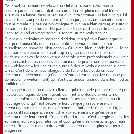
hasard.
Pour moi, le lecteur lambda – c’est lui que je veux aider, pas le
boulimique de lectures - doit toujours affronter plusieurs problèmes
avant de se lancer dans la lecture d’un livre : trouver un bouquin qui lui
plaise, tenir compte de son prix (à la longue, la lecture revient chère et
tout le monde n’a pas de bibliothèque municipale bien garnie) et surtout
ne pas perdre son temps. Ne pas lui indiquer qu’il risque de s’égarer en
lisant tel ou tel ouvrage serait lui rendre un mauvais service.
Quant aux écrivains et maisons d’édition, malgré tout l’amour que je
leur porte puisqu’ils sont la source de mon vice préféré, je leur
rappellerai ce proverbe bien connu « Qui aime bien, châtie bien ». Je ne
vais pas développer, ce serait trop long, ce qui pour moi est une
évidence à savoir la connivence générale entre professionnels du livre :
les journalistes, les éditeurs, les remises de prix et certains écrivains,
qui « obligerait » les uns et les autres à des renvois d’ascenseur entre
amis. C’est donc à nous bloggeurs de faire le boulot de critique
réellement indépendante (négative s’entend car la positive ne pose pas
de problème évidemment) qui n’est pas assez répandu dans les médias
traditionnels.
Un bloggeur qui lit un mauvais livre et qui n’en parle pas par charité pour
l’auteur, au regard de son travail, commet une double erreur à mon
avis : premièrement il laisse entendre à ses lecteurs qu’il n’a pas lu
l’ouvrage donc qu’il est peut-être bon, ce que j’associerai à un
mensonge par omission, deuxièmement il fait crédit à l’auteur. Or, je
crois qu’il faut impérativement dire aux écrivains ce qu’on pense
réellement de leur travail. Ca peut être dur mais c’est la règle du jeu, les
écrivains écrivent pour être lus et quoi qu’en disent certains, pour être
aimés. Ne pas leur dire notre vérité n’aide en rien les plus vertueux à
progresser.