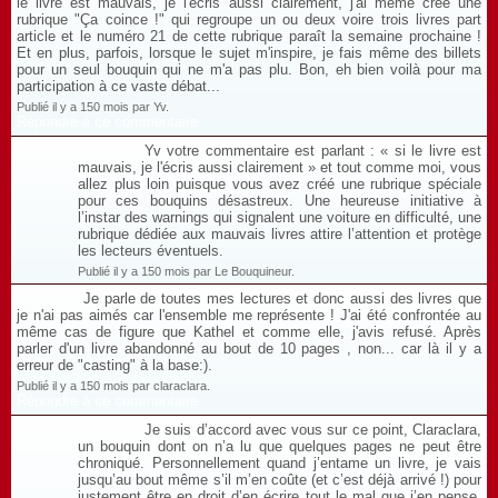
le livre est mauvais, je l'écris aussi clairement, j'ai même créé une
rubrique "Ça coince !" qui regroupe un ou deux voire trois livres part
article et le numéro 21 de cette rubrique paraît la semaine prochaine !
Et en plus, parfois, lorsque le sujet m'inspire, je fais même des billets
pour un seul bouquin qui ne m'a pas plu. Bon, eh bien voilà pour ma
participation à ce vaste débat...
Publié il y a 150 mois par Yv.
Répondre à ce commentaire
Yv votre commentaire est parlant : « si le livre est
mauvais, je l'écris aussi clairement » et tout comme moi, vous
allez plus loin puisque vous avez créé une rubrique spéciale
pour ces bouquins désastreux. Une heureuse initiative à
l’instar des warnings qui signalent une voiture en difficulté, une
rubrique dédiée aux mauvais livres attire l’attention et protège
les lecteurs éventuels.
Publié il y a 150 mois par Le Bouquineur.
Je parle de toutes mes lectures et donc aussi des livres que
je n'ai pas aimés car l'ensemble me représente ! J'ai été confrontée au
même cas de figure que Kathel et comme elle, j'avis refusé. Après
parler d'un livre abandonné au bout de 10 pages , non... car là il y a
erreur de "casting" à la base:).
Publié il y a 150 mois par claraclara.
Répondre à ce commentaire
Je suis d’accord avec vous sur ce point, Claraclara,
un bouquin dont on n’a lu que quelques pages ne peut être
chroniqué. Personnellement quand j’entame un livre, je vais
jusqu’au bout même s’il m’en coûte (et c’est déjà arrivé !) pour
justement être en droit d’en écrire tout le mal que j’en pense.