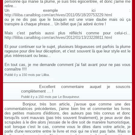
personne qui manie la plume, je suis très égocentrée, et donc j'aime me
relire...
Un exemple ici :
http://liliba.canalblog.com/archives/2011/05/18/20753229.html
ou je ne dis pas que le bouquin est une vraie daube mais où ça
transpire à chaque phrase... Un billet que j'ai adoré écrire !
Mais c'est parfois aussi plus réfléchi comme pour celui-ci...
http://liliba.canalblog.com/archives/2012/01/13/23228811.html
Et pour continuer sur le sujet, plusieurs blogueuses ont parfois la plume
rageuse pour dire leur déception, et c'est souvent là que leur style est le
plus intéressant ou beau...
En tout cas, je me demande comment j'ai fait avant pour ne pas vous
connaître !!!!
Publié il y a 150 mois par Liliba.
Répondre à ce commentaire
Excellent commentaire auquel je souscris
complètement … !
Publié il y a 150 mois par Le Bouquineur.
Bonjour, très bon article, j'avoue que comme une des
commentatrices précédentes, j'aime bien lire et commenter les livres
des petites maisons d'éditions, des auteurs pas très connus et donc
lorsqu'ils sont mauvais (pas très souvent finalement), je peux avoir des
scrupules à le dire alors j'essaie de le dire soit de manière humoristique,
soit lorsque c'est le cas, comme vous le dites dans votre article, je
parle d'une rencontre entre le livre et moi qui ne s'est pas faite. Mais si