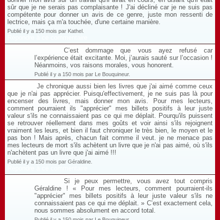
sûr que je ne serais pas complaisante ! J'ai décliné car je ne suis pas
compétente pour donner un avis de ce genre, juste mon ressenti de
lectrice, mais ça m'a touchée, d'une certaine manière.
Publié il y a 150 mois par Kathel.
Répondre à ce commentaire
C’est dommage que vous ayez refusé car
l’expérience était excitante. Moi, j’aurais sauté sur l’occasion !
Néanmoins, vos raisons morales, vous honorent.
Publié il y a 150 mois par Le Bouquineur.
Je chronique aussi bien les livres que j'ai aimé comme ceux
que je n'ai pas apprécier. Puisqu'effectivement, je ne suis pas là pour
encenser des livres, mais donner mon avis. Pour mes lecteurs,
comment pourraient ils "apprécier" mes billets positifs à leur juste
valeur s'ils ne connaissaient pas ce qui me déplait. Pourqu'ils puissent
se retrouver réellement dans mes goûts et voir ainsi s'ils rejoignent
vraiment les leurs, et bien il faut chroniquer le très bien, le moyen et le
pas bon ! Mais après, chacun fait comme il veut. je ne menace pas
mes lecteurs de mort s'ils achètent un livre que je n'ai pas aimé, où s'ils
n'achètent pas un livre que j'ai aimé !!!
Publié il y a 150 mois par Géraldine.
Répondre à ce commentaire
Si je peux permettre, vous avez tout compris
Géraldine ! « Pour mes lecteurs, comment pourraient-ils
"apprécier" mes billets positifs à leur juste valeur s'ils ne
connaissaient pas ce qui me déplait. » C’est exactement cela,
nous sommes absolument en accord total.
Publié il y a 150 mois par Le Bouquineur.