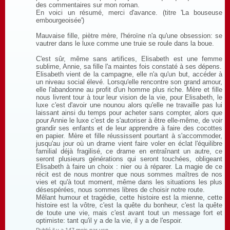
des commentaires sur mon roman.
En voici un résumé, merci d'avance. (titre 'La bouseuse
embourgeoisée')
Mauvaise fille, piètre mère, l'héroïne n'a qu'une obsession: se
vautrer dans le luxe comme une truie se roule dans la boue.
C'est sûr, même sans artifices, Elisabeth est une femme
sublime, Annie, sa fille l'a maintes fois constaté à ses dépens.
Elisabeth vient de la campagne, elle n'a qu'un but, accéder à
un niveau social élevé. Lorsqu'elle rencontre son grand amour,
elle l'abandonne au profit d'un homme plus riche. Mère et fille
nous livrent tour à tour leur vision de la vie, pour Elisabeth, le
luxe c'est d'avoir une nounou alors qu'elle ne travaille pas lui
laissant ainsi du temps pour acheter sans compter, alors que
pour Annie le luxe c'est de s'autoriser à être elle-même, de voir
grandir ses enfants et de leur apprendre à faire des cocottes
en papier. Mère et fille réussissent pourtant à s'accommoder,
jusqu'au jour où un drame vient faire voler en éclat l'équilibre
familial déjà fragilisé, ce drame en entraînant un autre, ce
seront plusieurs générations qui seront touchées, obligeant
Elisabeth à faire un choix : nier ou à réparer. La magie de ce
récit est de nous montrer que nous sommes maîtres de nos
vies et qu'à tout moment, même dans les situations les plus
désespérées, nous sommes libres de choisir notre route.
Mêlant humour et tragédie, cette histoire est la mienne, cette
histoire est la vôtre, c'est la quête du bonheur, c'est la quête
de toute une vie, mais c'est avant tout un message fort et
optimiste: tant qu'il y a de la vie, il y a de l'espoir.