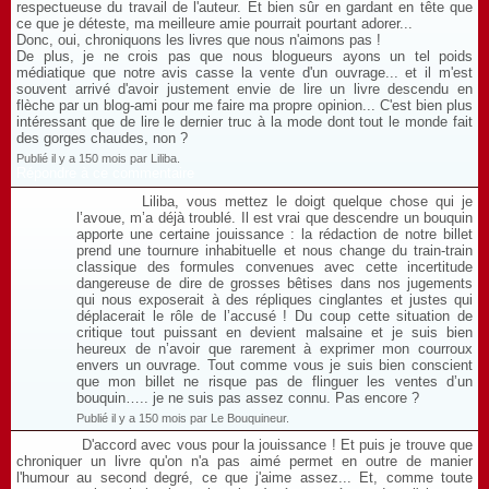
respectueuse du travail de l'auteur. Et bien sûr en gardant en tête que
ce que je déteste, ma meilleure amie pourrait pourtant adorer...
Donc, oui, chroniquons les livres que nous n'aimons pas !
De plus, je ne crois pas que nous blogueurs ayons un tel poids
médiatique que notre avis casse la vente d'un ouvrage... et il m'est
souvent arrivé d'avoir justement envie de lire un livre descendu en
flèche par un blog-ami pour me faire ma propre opinion... C'est bien plus
intéressant que de lire le dernier truc à la mode dont tout le monde fait
des gorges chaudes, non ?
Publié il y a 150 mois par Liliba.
Répondre à ce commentaire
Liliba, vous mettez le doigt quelque chose qui je
l’avoue, m’a déjà troublé. Il est vrai que descendre un bouquin
apporte une certaine jouissance : la rédaction de notre billet
prend une tournure inhabituelle et nous change du train-train
classique des formules convenues avec cette incertitude
dangereuse de dire de grosses bêtises dans nos jugements
qui nous exposerait à des répliques cinglantes et justes qui
déplacerait le rôle de l’accusé ! Du coup cette situation de
critique tout puissant en devient malsaine et je suis bien
heureux de n’avoir que rarement à exprimer mon courroux
envers un ouvrage. Tout comme vous je suis bien conscient
que mon billet ne risque pas de flinguer les ventes d’un
bouquin….. je ne suis pas assez connu. Pas encore ?
Publié il y a 150 mois par Le Bouquineur.
D'accord avec vous pour la jouissance ! Et puis je trouve que
chroniquer un livre qu'on n'a pas aimé permet en outre de manier
l'humour au second degré, ce que j'aime assez... Et, comme toute