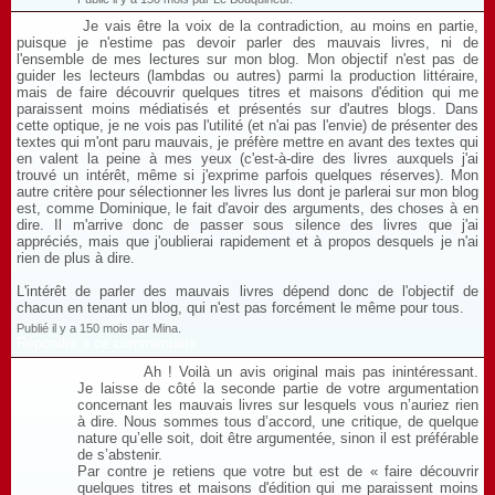
Je vais être la voix de la contradiction, au moins en partie,
puisque je n'estime pas devoir parler des mauvais livres, ni de
l'ensemble de mes lectures sur mon blog. Mon objectif n'est pas de
guider les lecteurs (lambdas ou autres) parmi la production littéraire,
mais de faire découvrir quelques titres et maisons d'édition qui me
paraissent moins médiatisés et présentés sur d'autres blogs. Dans
cette optique, je ne vois pas l'utilité (et n'ai pas l'envie) de présenter des
textes qui m'ont paru mauvais, je préfère mettre en avant des textes qui
en valent la peine à mes yeux (c'est-à-dire des livres auxquels j'ai
trouvé un intérêt, même si j'exprime parfois quelques réserves). Mon
autre critère pour sélectionner les livres lus dont je parlerai sur mon blog
est, comme Dominique, le fait d'avoir des arguments, des choses à en
dire. Il m'arrive donc de passer sous silence des livres que j'ai
appréciés, mais que j'oublierai rapidement et à propos desquels je n'ai
rien de plus à dire.
L'intérêt de parler des mauvais livres dépend donc de l'objectif de
chacun en tenant un blog, qui n'est pas forcément le même pour tous.
Publié il y a 150 mois par Mina.
Répondre à ce commentaire
Ah ! Voilà un avis original mais pas inintéressant.
Je laisse de côté la seconde partie de votre argumentation
concernant les mauvais livres sur lesquels vous n’auriez rien
à dire. Nous sommes tous d’accord, une critique, de quelque
nature qu’elle soit, doit être argumentée, sinon il est préférable
de s’abstenir.
Par contre je retiens que votre but est de « faire découvrir
quelques titres et maisons d'édition qui me paraissent moins