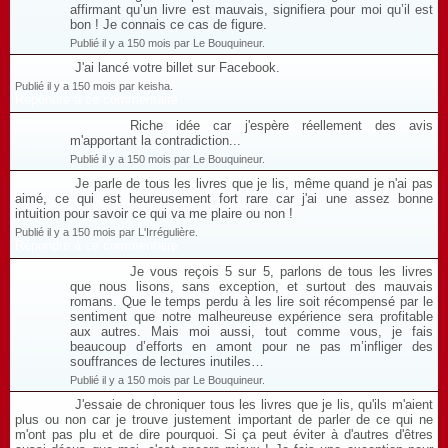
affirmant qu’un livre est mauvais, signifiera pour moi qu’il est
bon ! Je connais ce cas de figure.
Publié il y a 150 mois par Le Bouquineur.
J'ai lancé votre billet sur Facebook.
Publié il y a 150 mois par keisha.
Répondre à ce commentaire
Riche idée car j'espère réellement des avis
m'apportant la contradiction...
Publié il y a 150 mois par Le Bouquineur.
Je parle de tous les livres que je lis, même quand je n'ai pas
aimé, ce qui est heureusement fort rare car j'ai une assez bonne
intuition pour savoir ce qui va me plaire ou non !
Publié il y a 150 mois par L'Irrégulière.
Répondre à ce commentaire
Je vous reçois 5 sur 5, parlons de tous les livres
que nous lisons, sans exception, et surtout des mauvais
romans. Que le temps perdu à les lire soit récompensé par le
sentiment que notre malheureuse expérience sera profitable
aux autres. Mais moi aussi, tout comme vous, je fais
beaucoup d’efforts en amont pour ne pas m’infliger des
souffrances de lectures inutiles…
Publié il y a 150 mois par Le Bouquineur.
J'essaie de chroniquer tous les livres que je lis, qu'ils m'aient
plus ou non car je trouve justement important de parler de ce qui ne
m'ont pas plu et de dire pourquoi. Si ça peut éviter à d'autres d'êtres