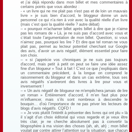
et j’ai déjà répondu dans mon billet et mes commentaires à
certains points que vous abordez :
- « un livre qui ne me plait pas n'est pas et de loin un mauvais
livre » je suis bien d’accord, le bloggeur donne un avis
personnel ce qui n’a rien à voir avec la qualité réelle d’un livre
(mais c’est quoi la qualité réelle ? autre débat)
– « pourquoi m'acharner billet après billet à dire que je n'aime
pas les romans de » Là, je ne suis pas d’accord avec vous et
c’était toute l’argumentation de mon billet. Question, si vous
n’aimez pas, pourquoi les lire ? Et dire que tel roman ne vous
plait pas, permet au lecteur potentiel cherchant sur Google
des avis, d’avoir un avis négatif, élément essentiel pour faire
son choix.
– « si j'apprécie vos chroniques je ne suis pas toujours
d'accord, mais petit à petit on peut se faire une idée assez
fine d'un blogueur » Tout à fait ! C’est ce que j’expliquais dans
un commentaire précédent, à la longue on comprend le
raisonnement du bloggeur et dans un cas extrême, tous ses
avis négatifs s’avèreront des livres à lire pour vous et
inversement !
– « Un avis négatif de blogueur ne m'empêchera jamais de lire
un roman » Entièrement d’accord, il m’en faut plus pour
m’influencer, mais s’ils sont nombreux à descendre le
bouquin… d’où l’importance de ne pas priver les lecteurs de
blogs d’avis négatifs. CQFD !
– « Je vois plutôt l'intérêt à présenter des livres qui ont plu » là
il s’agit d’un choix éditorial qui vous regarde et je veux être
très clair, je ne cherche absolument pas à convertir la
blogosphère à ma vision des choses (ah, ah, ah) ; mon billet
voulait par contre attirer l’attention sur la situation, que chacun