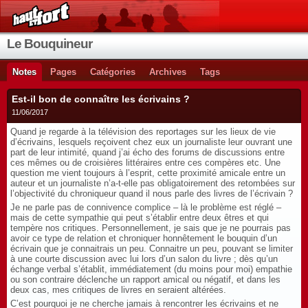
Le Bouquineur
Notes
Pages
Catégories
Archives
Tags
Est-il bon de connaître les écrivains ?
11/06/2017
Quand je regarde à la télévision des reportages sur les lieux de vie
d’écrivains, lesquels reçoivent chez eux un journaliste leur ouvrant une
part de leur intimité, quand j’ai écho des forums de discussions entre
ces mêmes ou de croisières littéraires entre ces compères etc. Une
question me vient toujours à l’esprit, cette proximité amicale entre un
auteur et un journaliste n’a-t-elle pas obligatoirement des retombées sur
l’objectivité du chroniqueur quand il nous parle des livres de l’écrivain ?
Je ne parle pas de connivence complice – là le problème est réglé –
mais de cette sympathie qui peut s’établir entre deux êtres et qui
tempère nos critiques. Personnellement, je sais que je ne pourrais pas
avoir ce type de relation et chroniquer honnêtement le bouquin d’un
écrivain que je connaitrais un peu. Connaitre un peu, pouvant se limiter
à une courte discussion avec lui lors d’un salon du livre ; dès qu’un
échange verbal s’établit, immédiatement (du moins pour moi) empathie
ou son contraire déclenche un rapport amical ou négatif, et dans les
deux cas, mes critiques de livres en seraient altérées.
C’est pourquoi je ne cherche jamais à rencontrer les écrivains et ne