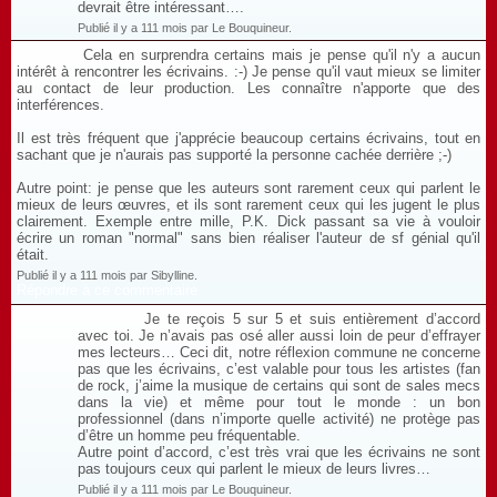
devrait être intéressant….
Publié il y a 111 mois par Le Bouquineur.
Cela en surprendra certains mais je pense qu'il n'y a aucun
intérêt à rencontrer les écrivains. :-) Je pense qu'il vaut mieux se limiter
au contact de leur production. Les connaître n'apporte que des
interférences.
Il est très fréquent que j'apprécie beaucoup certains écrivains, tout en
sachant que je n'aurais pas supporté la personne cachée derrière ;-)
Autre point: je pense que les auteurs sont rarement ceux qui parlent le
mieux de leurs œuvres, et ils sont rarement ceux qui les jugent le plus
clairement. Exemple entre mille, P.K. Dick passant sa vie à vouloir
écrire un roman "normal" sans bien réaliser l'auteur de sf génial qu'il
était.
Publié il y a 111 mois par Sibylline.
Répondre à ce commentaire
Je te reçois 5 sur 5 et suis entièrement d’accord
avec toi. Je n’avais pas osé aller aussi loin de peur d’effrayer
mes lecteurs… Ceci dit, notre réflexion commune ne concerne
pas que les écrivains, c’est valable pour tous les artistes (fan
de rock, j’aime la musique de certains qui sont de sales mecs
dans la vie) et même pour tout le monde : un bon
professionnel (dans n’importe quelle activité) ne protège pas
d’être un homme peu fréquentable.
Autre point d’accord, c’est très vrai que les écrivains ne sont
pas toujours ceux qui parlent le mieux de leurs livres…
Publié il y a 111 mois par Le Bouquineur.