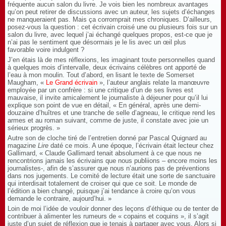
fréquente aucun salon du livre. Je vois bien les nombreux avantages
qu’on peut retirer de discussions avec un auteur, les sujets d’échanges
ne manqueraient pas. Mais ça corromprait mes chroniques. D’ailleurs,
posez-vous la question : cet écrivain croisé une ou plusieurs fois sur un
salon du livre, avec lequel j’ai échangé quelques propos, est-ce que je
n’ai pas le sentiment que désormais je le lis avec un œil plus
favorable voire indulgent ?
J’en étais là de mes réflexions, les imaginant toute personnelles quand
à quelques mois d’intervalle, deux écrivains célèbres ont apporté de
l’eau à mon moulin. Tout d’abord, en lisant le texte de Somerset
Maugham, «
Le Grand écrivain
», l’auteur anglais relate la manœuvre
employée par un confrère : si une critique d’un de ses livres est
mauvaise, il invite amicalement le journaliste à déjeuner pour qu’il lui
explique son point de vue en détail, « En général, après une demi-
douzaine d’huîtres et une tranche de selle d’agneau, le critique rend les
armes et au roman suivant, comme de juste, il constate avec joie un
sérieux progrès. »
Autre son de cloche tiré de l’entretien donné par Pascal Quignard au
magazine
Lire
daté ce mois. A une époque, l’écrivain était lecteur chez
Gallimard, « Claude Gallimard tenait absolument à ce que nous ne
rencontrions jamais les écrivains que nous publiions – encore moins les
journalistes-, afin de s’assurer que nous n’aurions pas de préventions
dans nos jugements. Le comité de lecture était une sorte de sanctuaire
qui interdisait totalement de croiser qui que ce soit. Le monde de
l’édition a bien changé, puisque j’ai tendance à croire qu’on vous
demande le contraire, aujourd’hui. »
Loin de moi l’idée de vouloir donner des leçons d’éthique ou de tenter de
contribuer à alimenter les rumeurs de « copains et coquins », il s’agit
juste d’un sujet de réflexion que je tenais à partager avec vous. Alors si