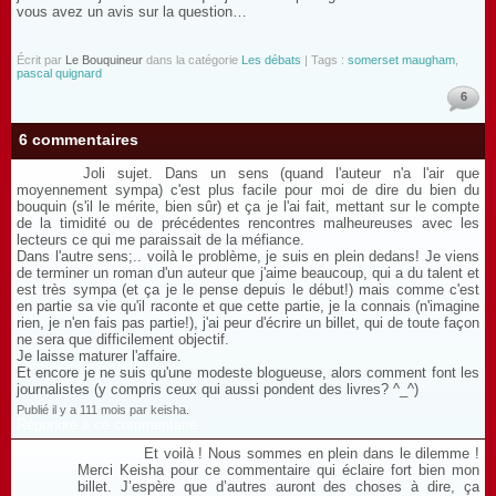
vous avez un avis sur la question…
Écrit par
Le Bouquineur
dans la catégorie
Les débats
| Tags :
somerset maugham
,
pascal quignard
6
6 commentaires
Joli sujet. Dans un sens (quand l'auteur n'a l'air que
moyennement sympa) c'est plus facile pour moi de dire du bien du
bouquin (s'il le mérite, bien sûr) et ça je l'ai fait, mettant sur le compte
de la timidité ou de précédentes rencontres malheureuses avec les
lecteurs ce qui me paraissait de la méfiance.
Dans l'autre sens;.. voilà le problème, je suis en plein dedans! Je viens
de terminer un roman d'un auteur que j'aime beaucoup, qui a du talent et
est très sympa (et ça je le pense depuis le début!) mais comme c'est
en partie sa vie qu'il raconte et que cette partie, je la connais (n'imagine
rien, je n'en fais pas partie!), j'ai peur d'écrire un billet, qui de toute façon
ne sera que difficilement objectif.
Je laisse maturer l'affaire.
Et encore je ne suis qu'une modeste blogueuse, alors comment font les
journalistes (y compris ceux qui aussi pondent des livres? ^_^)
Publié il y a 111 mois par keisha.
Répondre à ce commentaire
Et voilà ! Nous sommes en plein dans le dilemme !
Merci Keisha pour ce commentaire qui éclaire fort bien mon
billet. J’espère que d’autres auront des choses à dire, ça