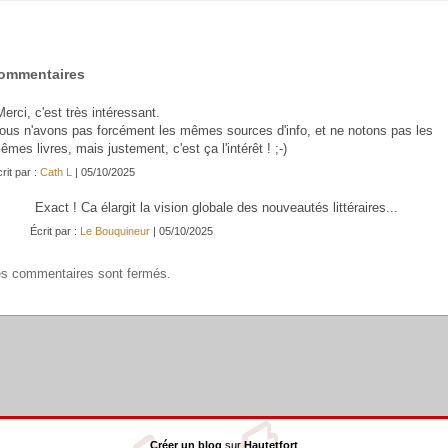
ommentaires
erci, c'est très intéressant.
ous n'avons pas forcément les mêmes sources d'info, et ne notons pas les
êmes livres, mais justement, c'est ça l'intérêt ! ;-)
rit par :
Cath L
| 05/10/2025
Exact ! Ca élargit la vision globale des nouveautés littéraires...
Écrit par :
Le Bouquineur
| 05/10/2025
s commentaires sont fermés.
Créer un blog
sur
Hautetfort