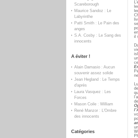
L’
Scareborough
le
Maurice Sandoz : Le
le
Ch
Labyrinthe
li
Patti Smith : Le Pain des
se
po
anges
en
S.A. Cosby : Le Sang des
il
innocents
Da
vi
is
A éviter !
un
ce
Alain Damasio : Aucun
En
Pé
souvenir assez solide
ne
Jean Hegland : Le Temps
Lu
d'après
de
Laura Vasquez : Les
qu
l’
Forces
de
Mason Coile : William
O
l
René Manzor : L'Ombre
vo
des innocents
po
a
un
Catégories
We
Ph