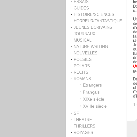
ESSAIS
im
Do
GUIDES
tr
HISTOIRE/SCIENCES
U
HORREUR/FANTASTIQUE
di
JEUNES ECRIVAINS
d’
de
JOURNAUX
fa
MUSICAL
(J
J
NATURE WRITING
qu
NOUVELLES
fl
dé
POESIES
da
POLARS
U
gr
RECITS
ROMANS
D
dé
Etrangers
ch
Français
Cr
d’
XIXe siècle
Th
XVIIIe siècle
SF
THEATRE
THRILLERS
VOYAGES