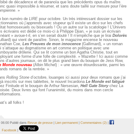
bibé de décadence et de paranoïa que les précédents opus du maître.
nc quasi impossible à résumer, et sans doute taillé sur mesure pour l’ère
umpienne
. »
n bon numéro de
LIRE
pour octobre. Un très intéressant dossier sur les
ctionnaires où j’apprends avec stupeur qu’il existe un dico sur les chefs
état homosexuels ou bisexuels ! Ou un autre sur la scatologie ! L’Univers
s écrivains est dédié ce mois-ci à Philippe Djian, « je suis un écrivain
inéant » avoue-t-il, en s’en serait douté ! Il n’empêche que je lirai
Dolorès
ulliard) qui vient de paraître. Sinon, le magazine encense le nouveau
onathan Coe,
Les Preuves de mon innocence
(Gallimard), « un roman
i s’attaque au dogmatisme en art comme en politique avec une
amboyante drôlerie. Qui se lit comme un bon Agatha Christie, tout en
ployant une forme d’une folle de complexité. » Mazette ! Ici aussi comme
ns d’autres journaux, on dit le plus grand bien du bouquin de Jess Row,
n Monde nouveau
(Albin Michel) : « une œuvre étourdissante, parmi les
ands romans de la rentrée. »
ans
Rolling Stone
d’octobre, louanges ici aussi pour deux romans que j’ai
jà inscrits sur mes tablettes, le nouvel Incardona
Le Monde est fatigué
ez Finitude et le bouquin de Arthur Nersesian,
Hell Gate Story
chez La
oisée. Deux livres qui font l’unanimité, du moins dans mon cercle
informations.
at’s all folks !
06:00 Publié dans
Revue de presse
|
Lien permanent
|
Commentaires (2)
|
Facebook
|