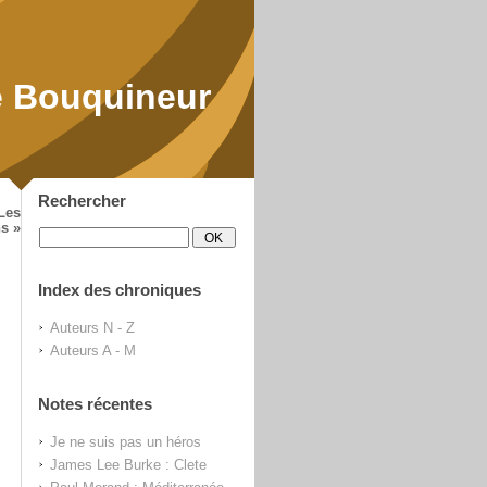
 Bouquineur
Rechercher
 Les
s »
Index des chroniques
Auteurs N - Z
Auteurs A - M
Notes récentes
Je ne suis pas un héros
James Lee Burke : Clete