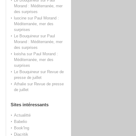
Le Bouquineur
sur
Paul
Morand : Méditerranée, mer
des surprises
luocine
sur
Paul Morand :
Méditerranée, mer des
surprises
Le Bouquineur
sur
Paul
Morand : Méditerranée, mer
des surprises
keisha
sur
Paul Morand :
Méditerranée, mer des
surprises
Le Bouquineur
sur
Revue de
presse de juillet
Athalie
sur
Revue de presse
de juillet
Sites intéressants
Actualitté
Babelio
Book'Ing
Diacritik