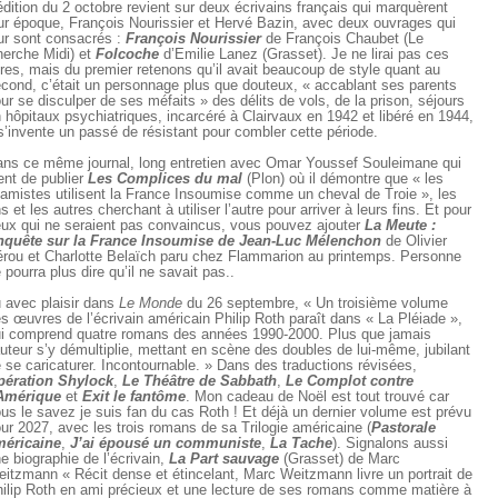
édition du 2 octobre revient sur deux écrivains français qui marquèrent
ur époque, François Nourissier et Hervé Bazin, avec deux ouvrages qui
ur sont consacrés :
François Nourissier
de François Chaubet (Le
erche Midi) et
Folcoche
d’Emilie Lanez (Grasset). Je ne lirai pas ces
vres, mais du premier retenons qu’il avait beaucoup de style quant au
cond, c’était un personnage plus que douteux, « accablant ses parents
ur se disculper de ses méfaits » des délits de vols, de la prison, séjours
 hôpitaux psychiatriques, incarcéré à Clairvaux en 1942 et libéré en 1944,
 s’invente un passé de résistant pour combler cette période.
ns ce même journal, long entretien avec Omar Youssef Souleimane qui
ent de publier
Les Complices du mal
(Plon) où il démontre que « les
lamistes utilisent la France Insoumise comme un cheval de Troie », les
s et les autres cherchant à utiliser l’autre pour arriver à leurs fins. Et pour
ux qui ne seraient pas convaincus, vous pouvez ajouter
La Meute :
quête sur la France Insoumise de Jean-Luc Mélenchon
de Olivier
rou et Charlotte Belaïch paru chez Flammarion au printemps. Personne
 pourra plus dire qu’il ne savait pas..
 avec plaisir dans
Le Monde
du 26 septembre, « Un troisième volume
s œuvres de l’écrivain américain Philip Roth paraît dans « La Pléiade »,
i comprend quatre romans des années 1990-2000. Plus que jamais
auteur s’y démultiplie, mettant en scène des doubles de lui-même, jubilant
 se caricaturer. Incontournable. » Dans des traductions révisées,
pération Shylock
,
Le Théâtre de Sabbath
,
Le Complot contre
’Amérique
et
Exit le fantôme
. Mon cadeau de Noël est tout trouvé car
us le savez je suis fan du cas Roth ! Et déjà un dernier volume est prévu
ur 2027, avec les trois romans de sa Trilogie américaine (
Pastorale
méricaine
,
J’ai épousé un communiste
,
La Tache
). Signalons aussi
e biographie de l’écrivain,
La Part sauvage
(Grasset) de Marc
itzmann « Récit dense et étincelant, Marc Weitzmann livre un portrait de
ilip Roth en ami précieux et une lecture de ses romans comme matière à