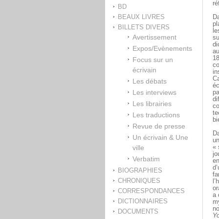
ré
BD
BEAUX LIVRES
D
pl
BILLETS DIVERS
le
Avertissement
su
di
Expos/Evènements
au
18
Focus sur un
co
écrivain
in
Ca
Les débats
éc
Les interviews
pa
di
Les librairies
co
te
Les traductions
bi
Revue de presse
Da
Un écrivain & Une
un
ville
« 
jo
Verbatim
en
d’
BIOGRAPHIES
fa
CHRONIQUES
l’
or
CORRESPONDANCES
a 
DICTIONNAIRES
my
no
DOCUMENTS
Yo