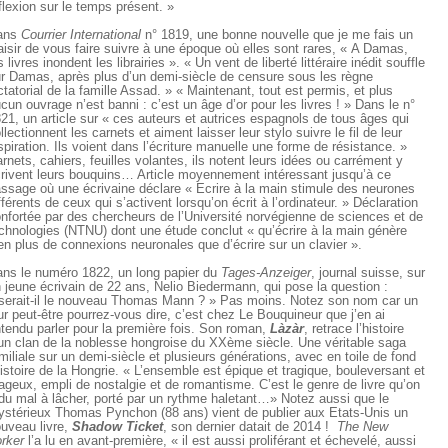
flexion sur le temps présent. »
ans
Courrier International
n° 1819, une bonne nouvelle que je me fais un
aisir de vous faire suivre à une époque où elles sont rares, « A Damas,
s livres inondent les librairies ». « Un vent de liberté littéraire inédit souffle
r Damas, après plus d’un demi-siècle de censure sous les règne
ctatorial de la famille Assad. » « Maintenant, tout est permis, et plus
cun ouvrage n’est banni : c’est un âge d’or pour les livres ! » Dans le n°
21, un article sur « ces auteurs et autrices espagnols de tous âges qui
llectionnent les carnets et aiment laisser leur stylo suivre le fil de leur
spiration. Ils voient dans l’écriture manuelle une forme de résistance. »
rnets, cahiers, feuilles volantes, ils notent leurs idées ou carrément y
rivent leurs bouquins… Article moyennement intéressant jusqu’à ce
ssage où une écrivaine déclare « Ecrire à la main stimule des neurones
fférents de ceux qui s’activent lorsqu’on écrit à l’ordinateur. » Déclaration
nfortée par des chercheurs de l’Université norvégienne de sciences et de
chnologies (NTNU) dont une étude conclut « qu’écrire à la main génère
en plus de connexions neuronales que d’écrire sur un clavier ».
ns le numéro 1822, un long papier du
Tages-Anzeiger
, journal suisse, sur
 jeune écrivain de 22 ans, Nelio Biedermann, qui pose la question :
serait-il le nouveau Thomas Mann ? » Pas moins. Notez son nom car un
ur peut-être pourrez-vous dire, c’est chez Le Bouquineur que j’en ai
tendu parler pour la première fois. Son roman,
Làzàr
, retrace l’histoire
un clan de la noblesse hongroise du XXème siècle. Une véritable saga
miliale sur un demi-siècle et plusieurs générations, avec en toile de fond
histoire de la Hongrie. « L’ensemble est épique et tragique, bouleversant et
ageux, empli de nostalgie et de romantisme. C’est le genre de livre qu’on
du mal à lâcher, porté par un rythme haletant…» Notez aussi que le
stérieux Thomas Pynchon (88 ans) vient de publier aux Etats-Unis un
uveau livre,
Shadow Ticket
, son dernier datait de 2014 !
The
New
rker
l’a lu en avant-première, « il est aussi proliférant et échevelé, aussi