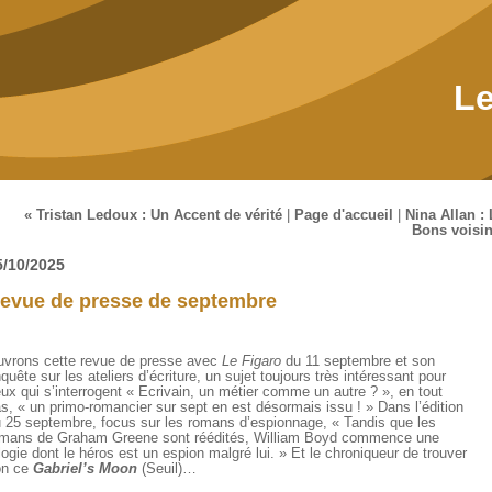
Le
« Tristan Ledoux : Un Accent de vérité
|
Page d'accueil
|
Nina Allan :
Bons voisin
5/10/2025
evue de presse de septembre
vrons cette revue de presse avec
Le Figaro
du 11 septembre et son
quête sur les ateliers d’écriture, un sujet toujours très intéressant pour
ux qui s’interrogent « Ecrivain, un métier comme un autre ? », en tout
s, « un primo-romancier sur sept en est désormais issu ! » Dans l’édition
 25 septembre, focus sur les romans d’espionnage, « Tandis que les
mans de Graham Greene sont réédités, William Boyd commence une
ilogie dont le héros est un espion malgré lui. » Et le chroniqueur de trouver
on ce
Gabriel’s Moon
(Seuil)…