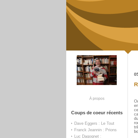
0
R
À propos
Ou
en
ce
Coups de coeur récents
ca
du
ro
Dave Eggers : Le Tout
tr
Franck Jeannin : Prions
b
Luc Dagognet :